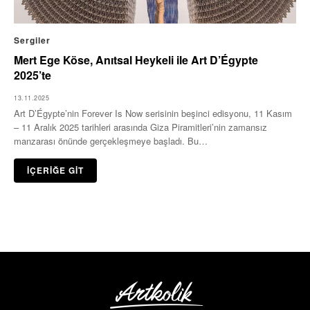
Sergiler
Mert Ege Köse, Anıtsal Heykeli ile Art D’Égypte
2025’te
13.11.2025
Art D’Égypte’nin Forever Is Now serisinin beşinci edisyonu, 11 Kasım
– 11 Aralık 2025 tarihleri arasında Giza Piramitleri’nin zamansız
manzarası önünde gerçekleşmeye başladı. Bu…
İÇERİĞE GİT