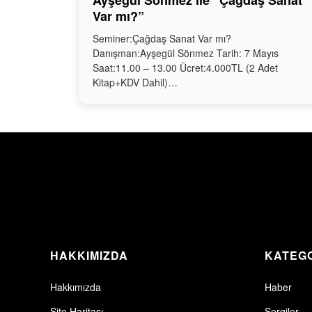
Ayşegül Sönmez ile “Çağdaş Sanat
Var mı?”
Seminer:Çağdaş Sanat Var mı?
Danışman:Ayşegül Sönmez Tarih: 7 Mayıs
Saat:11.00 – 13.00 Ücret:4.000TL (2 Adet
Kitap+KDV Dahil)…
HAKKIMIZDA
KATEG
Hakkımızda
Haber
Site Haritası
Sergiler