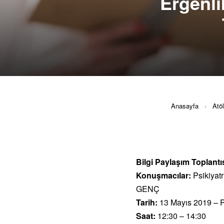
Ergenli
Anasayfa
›
Atö
Bilgi Paylaşım Toplantıs
Konuşmacılar:
Psikiyat
GENÇ
Tarih:
13 Mayıs 2019 – P
Saat:
12:30 – 14:30