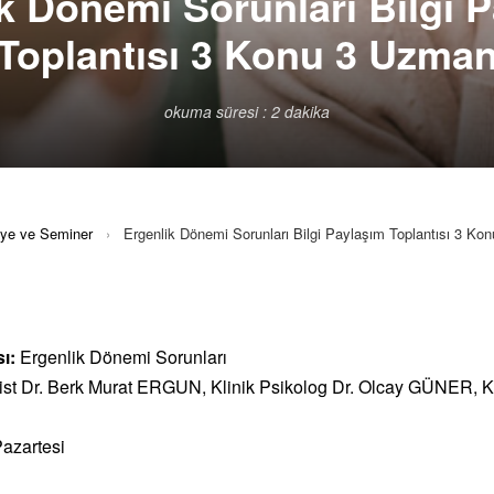
k Dönemi Sorunları Bilgi 
Toplantısı 3 Konu 3 Uzma
okuma süresi : 2 dakika
lye ve Seminer
›
Ergenlik Dönemi Sorunları Bilgi Paylaşım Toplantısı 3 K
ı:
Ergenlik Dönemi Sorunları
rist Dr. Berk Murat ERGUN, Klinik Psikolog Dr. Olcay GÜNER, Kl
azartesi