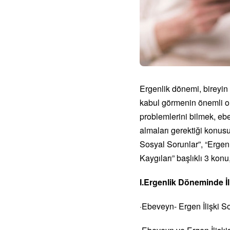
Ergenlik dönemi, bireyin 
kabul görmenin önemli old
problemlerini bilmek, ebe
almaları gerektiği konus
Sosyal Sorunlar”, “Erge
Kaygıları” başlıklı 3 konu
I.Ergenlik Döneminde İl
·Ebeveyn- Ergen İlişki S