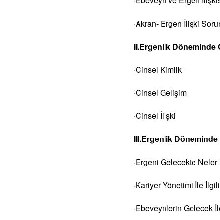
·Ebeveyn ve Ergen İlişki
·Akran- Ergen İlişki So
II.Ergenlik Döneminde C
·Cinsel Kimlik
·Cinsel Gelişim
·Cinsel İlişki
III.Ergenlik Döneminde 
·Ergeni Gelecekte Neler 
·Kariyer Yönetimi İle İlgi
·Ebeveynlerin Gelecek İle