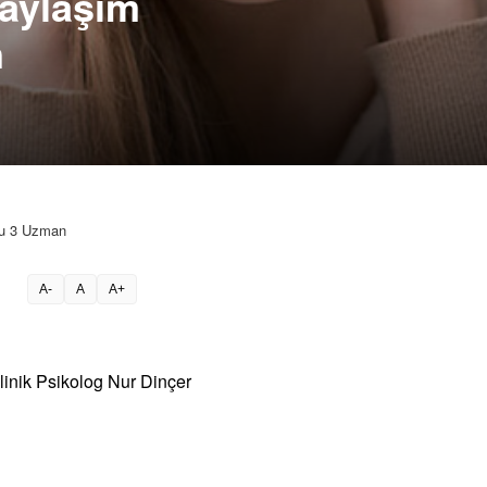
Paylaşım
n
onu 3 Uzman
A-
A
A+
inik Psikolog Nur Dinçer