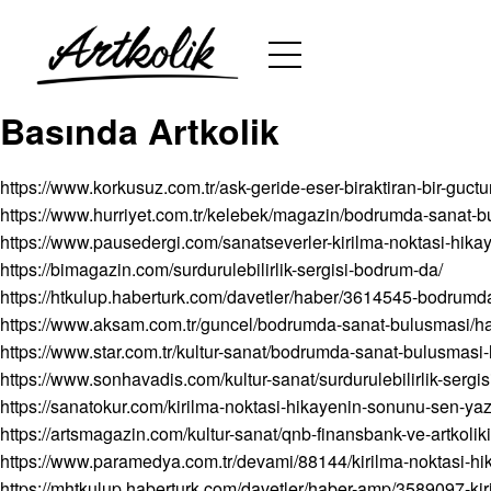
Basında Artkolik
https://www.korkusuz.com.tr/ask-geride-eser-biraktiran-bir-guct
https://www.hurriyet.com.tr/kelebek/magazin/bodrumda-sanat
https://www.pausedergi.com/sanatseverler-kirilma-noktasi-hika
https://bimagazin.com/surdurulebilirlik-sergisi-bodrum-da/
https://htkulup.haberturk.com/davetler/haber/3614545-bodrum
https://www.aksam.com.tr/guncel/bodrumda-sanat-bulusmasi/
https://www.star.com.tr/kultur-sanat/bodrumda-sanat-bulusmasi
https://www.sonhavadis.com/kultur-sanat/surdurulebilirlik-sergi
https://sanatokur.com/kirilma-noktasi-hikayenin-sonunu-sen-yaz
https://artsmagazin.com/kultur-sanat/qnb-finansbank-ve-artkoliki
https://www.paramedya.com.tr/devami/88144/kirilma-noktasi-hik
https://mhtkulup.haberturk.com/davetler/haber-amp/3589097-kir