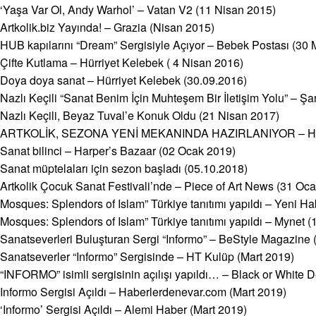
‘Yaşa Var Ol, Andy Warhol’ – Vatan V2 (11 Nisan 2015)
Artkolik.biz Yayında! – Grazia (Nisan 2015)
HUB kapılarını “Dream” Sergisiyle Açıyor – Bebek Postası (30 
Çifte Kutlama – Hürriyet Kelebek ( 4 Nisan 2016)
Doya doya sanat – Hürriyet Kelebek (30.09.2016)
Nazlı Keçili “Sanat Benim İçin Muhteşem Bir İletişim Yolu” – 
Nazlı Keçili, Beyaz Tuval’e Konuk Oldu (21 Nisan 2017)
ARTKOLİK, SEZONA YENİ MEKANINDA HAZIRLANIYOR – Habe
Sanat bilinci – Harper’s Bazaar (02 Ocak 2019)
Sanat müptelaları için sezon başladı (05.10.2018)
Artkolik Çocuk Sanat Festivali’nde – Piece of Art News (31 Oc
Mosques: Splendors of Islam” Türkiye tanıtımı yapıldı – Yeni H
Mosques: Splendors of Islam” Türkiye tanıtımı yapıldı – Mynet (
Sanatseverleri Buluşturan Sergi “Informo” – BeStyle Magazine 
Sanatseverler “Informo” Sergisinde – HT Kulüp (Mart 2019)
“INFORMO” isimli sergisinin açılışı yapıldı… – Black or White D
Informo Sergisi Açıldı – Haberlerdenevar.com (Mart 2019)
‘Informo’ Sergisi Açıldı – Alemi Haber (Mart 2019)