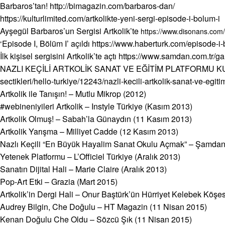
Barbaros’tan! http://bimagazin.com/barbaros-dan/
https://kulturlimited.com/artkolikte-yeni-sergi-episode-i-bolum-i
Ayşegül Barbaros’un Sergisi Artkolik’te
https://www.disonans.com
‘Episode I, Bölüm I’ açıldı
https://www.haberturk.com/episode-i-
İlk kişisel sergisini Artkolik’te açtı
https://www.samdan.com.tr/galer
NAZLI KEÇİLİ ARTKOLİK SANAT VE EĞİTİM PLATFORMU 
sectikleri/hello-turkiye/12243/nazli-kecili-artkolik-sanat-ve-egi
Artkolik ile Tanışın! – Mutlu Mikrop (2012)
#webineniyileri Artkolik – Instyle Türkiye (Kasım 2013)
Artkolik Olmuş! – Sabah’la Günaydın (11 Kasım 2013)
Artkolik Yarışma – Milliyet Cadde (12 Kasım 2013)
Nazlı Keçili “En Büyük Hayalim Sanat Okulu Açmak” – Şamdan
Yetenek Platformu – L’Officiel Türkiye (Aralık 2013)
Sanatın Dijital Hali – Marie Claire (Aralık 2013)
Pop-Art Etki – Grazia (Mart 2015)
Artkolik’in Dergi Hali – Onur Baştürk’ün Hürriyet Kelebek Köş
Audrey Bilgin, Che Doğulu – HT Magazin (11 Nisan 2015)
Kenan Doğulu Che Oldu – Sözcü Şık (11 Nisan 2015)