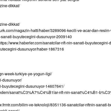
zine-dikkat/
zine-dikkat/
rturk.com/magazin-hatti/haber/3289096-kecili-ve-acar-dan-resim-
nin-sanati-buyutecegini-dusunuyor-2009140
https://www.haberler.com/sanatcilar-nft-nin-sanati-buyutecegin
buyutecegini-dusunuyor/haber-1867316
gn-week-turkiye-ye-yogun-ilgi/
ni-dusunuyor/
ati-buyutecegini-dusunuyor-14607641/
ber/gundem/sanat%C3%A7%C4%B1lar-nft-nin-sanat%C4%B1-
.frmtr.com/bilim-ve-teknoloji/8351136-sanatcilar-nftnin-sanati-
nkli-panel/