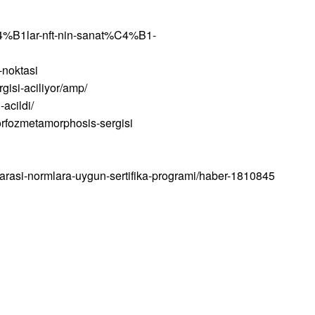
%B1lar-nft-nin-sanat%C4%B1-
-noktasi
isi-aciliyor/amp/
acildi/
orfozmetamorphosis-sergisi
ararasi-normlara-uygun-sertifika-programi/haber-1810845