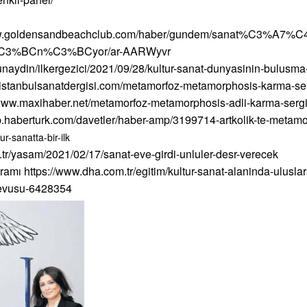
ww.goldensandbeachclub.com/haber/gundem/sanat%C3%A7%C4
3%BCn%C3%BCyor/ar-AARWyvr
unaydin/ilkergezici/2021/09/28/kultur-sanat-dunyasinin-bulusma
.istanbulsanatdergisi.com/metamorfoz-metamorphosis-karma-serg
/www.maxihaber.net/metamorfoz-metamorphosis-adli-karma-sergi-
p.haberturk.com/davetler/haber-amp/3199714-artkolik-te-metam
-sanatta-bir-ilk
.tr/yasam/2021/02/17/sanat-eve-girdi-unluler-desr-verecek
gramı
https://www.dha.com.tr/egitim/kultur-sanat-alaninda-ulusl
ndevusu-6428354