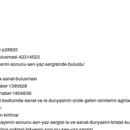
ur-p28820
-bulusmasi-42314523
yenin-sonunu-sen-yaz-sergisinde-bulustu/
da-sanat-bulusmasi
haber-1390928
-haber-1804838/
si-bodrumda-sanat-ve-is-dunyasinin-onde-gelen-isimlerini-agirla
/
n-kirilma/
ayenin-sonunu-sen-yaz-sergisi-is-ve-sanat-dunyasini-kristal-ku
ilma-noktasi-hikyenin-sonunu-sen-yaz-sergisi