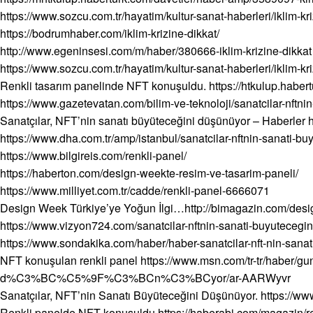
https://www.sozcu.com.tr/hayatim/kultur-sanat-haberleri/iklim-kri
https://bodrumhaber.com/iklim-krizine-dikkat/
http://www.egeninsesi.com/m/haber/380666-iklim-krizine-dikkat
https://www.sozcu.com.tr/hayatim/kultur-sanat-haberleri/iklim-kri
Renkli tasarım panelinde NFT konuşuldu.
https://htkulup.habe
https://www.gazetevatan.com/bilim-ve-teknoloji/sanatcilar-nft
Sanatçılar, NFT’nin sanatı büyüteceğini düşünüyor – Haberler
https://www.dha.com.tr/amp/istanbul/sanatcilar-nftnin-sanati-
https://www.bilgireis.com/renkli-panel/
https://haberton.com/design-weekte-resim-ve-tasarim-paneli/
https://www.milliyet.com.tr/cadde/renkli-panel-6666071
Design Week Türkiye’ye Yoğun İlgi…
http://bimagazin.com/desi
https://www.vizyon724.com/sanatcilar-nftnin-sanati-buyutecegi
https://www.sondakika.com/haber/haber-sanatcilar-nft-nin-san
NFT konuşulan renkli panel
https://www.msn.com/tr-tr/ha
d%C3%BC%C5%9F%C3%BCn%C3%BCyor/ar-AARWyvr
Sanatçılar, NFT’nin Sanatı Büyüteceğini Düşünüyor. https://www
Renkli panelde NFT konuşuldu
https://haberabi.com/magazin/re