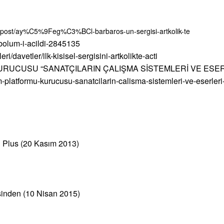
/post/ay%C5%9Feg%C3%BCl-barbaros-un-sergisi-artkolik-te
bolum-i-acildi-2845135
i/davetler/ilk-kisisel-sergisini-artkolikte-acti
KURUCUSU “SANATÇILARIN ÇALIŞMA SİSTEMLERİ VE ESE
tim-platformu-kurucusu-sanatcilarin-calisma-sistemleri-ve-eserleri
 Plus (20 Kasım 2013)
esinden (10 Nisan 2015)