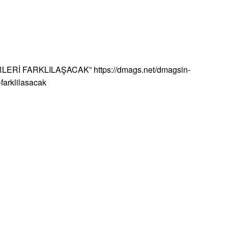
RLERİ FARKLILAŞACAK”
https://dmags.net/dmagsin-
-farklilasacak