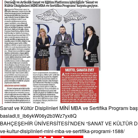
Sanat ve Kültür Disiplinleri MİNİ MBA ve Sertifika Programı baş
basladi,ti_ib6ykW06y2b3Wz7yx8Q
BAHÇEŞEHİR ÜNİVERSİTESİ’NDEN “SANAT VE KÜLTÜR Dİ
ve-kultur-disiplinleri-mini-mba-ve-sertifika-programi-1588/