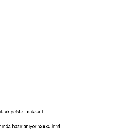
-takipcisi-olmak-sart
inda-hazirlaniyor-h2680.html