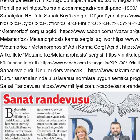
Renkli panel
https://bursamiz.com/magazin/renkli-panel-1890/
Sanatçılar, NFT’nin Sanatı Büyüteceğini Düşünüyor.
https://w
b%C3%BCy%C3%BCtece%C4%9Fini-d%C3%BC%C5%9F%C
‘Metamorfoz’ sergisi açıldı.
https://www.sabah.com.tr/yazarlar/g
Metamorfoz / Metamorphosis karma sergisi açılıyor.
https://www
“Metamorfoz / Metamorphosis” Adlı Karma Sergi Açıldı.
https:/
Artkolik’te “Metamorfoz/Metamorphosis” sergisi.
https://mhtkulu
Kültür-sanatta bir ilk
https://www.sabah.com.tr/magazin/2021/02/19/kultur
Sanat eve girdi! Ünlüler ders verecek…
https://www.takvim.com
Kültür sanat alanında uluslararası normlara uygun sertifika pro
Sanat Randevusu
https://www.milliyet.com.tr/cadde/sanat-ra