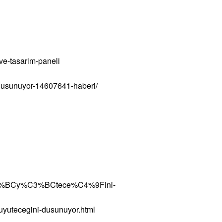
ve-tasarim-paneli
i-dusunuyor-14607641-haberi/
b%C3%BCy%C3%BCtece%C4%9Fini-
buyutecegini-dusunuyor.html