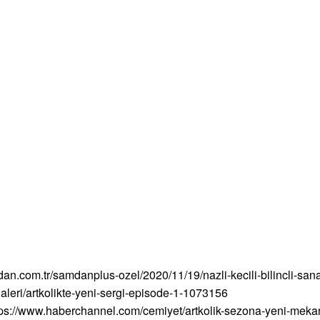
n.com.tr/samdanplus-ozel/2020/11/19/nazli-kecili-bilincli-sanat
galeri/artkolikte-yeni-sergi-episode-1-1073156
tps://www.haberchannel.com/cemiyet/artkolik-sezona-yeni-mekan