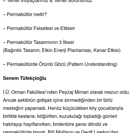
– Temel İhtiyaçlarımız & Temel Sorunumuz
– Permakültür nedir?
– Permakültür Felsefesi ve Etikleri
– Permakültür Tasarımının 3 İlkesi
(Bağıntılı Tasarım, Etkin Enerji Planlaması, Kenar Etkisi)
– Permakültürde Örüntü Gözü (Pattern Understanding)
Senem Tüfekçioğlu
İ.Ü. Orman Fakültesi’nden Peyzaj Mimarı olarak mezun oldu.
Ancak sektörün gidişatı içine sinmediğinden bir türlü
mesleğini yapamadı. Henüz küçücükken köy çocuklarıyla
birlikte kestane, böğürtlen, kuzukulağı topladığı günleri
hatırlayıp hayıflanırken, birdenbire şansı döndü ve
permakültürle tanıştı. Bill Mollison ve Geoff Lawton’dan