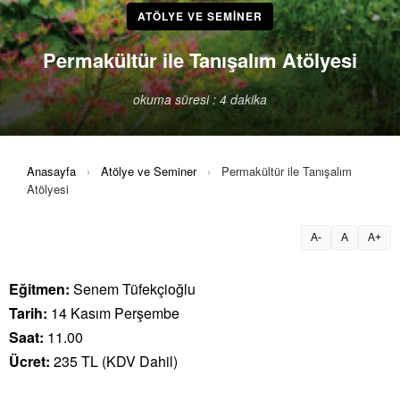
ATÖLYE VE SEMINER
Permakültür ile Tanışalım Atölyesi
okuma süresi : 4 dakika
Anasayfa
›
Atölye ve Seminer
›
Permakültür ile Tanışalım
Atölyesi
A-
A
A+
Eğitmen:
Senem Tüfekçioğlu
Tarih:
14 Kasım Perşembe
Saat:
11.00
Ücret:
235 TL (KDV Dahil)