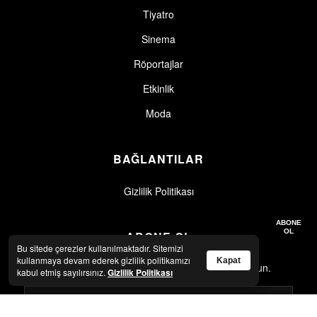
Tiyatro
Sinema
Röportajlar
Etkinlik
Moda
BAĞLANTILAR
Gizlilik Politikası
Gizlilik politikasını okudum, kabul ediyorum.
Gizlilik Politikası
ABONE
OL
ABONE OL
Bu sitede çerezler kullanılmaktadır. Sitemizi
kullanmaya devam ederek gizlilik politikamızı
Kapat
En son haberler ve güncellemeler için abone olun.
kabul etmiş sayılırsınız.
Gizlilik Politikası