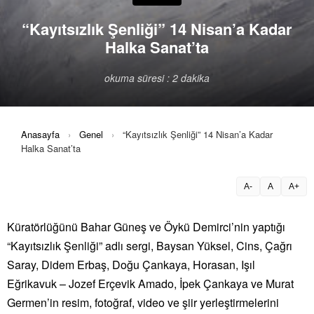
“Kayıtsızlık Şenliği” 14 Nisan’a Kadar
Halka Sanat’ta
okuma süresi : 2 dakika
Anasayfa
›
Genel
›
“Kayıtsızlık Şenliği” 14 Nisan’a Kadar
Halka Sanat’ta
A-
A
A+
Küratörlüğünü Bahar Güneş ve Öykü Demirci’nin yaptığı
“Kayıtsızlık Şenliği” adlı sergi, Baysan Yüksel, Cins, Çağrı
Saray, Didem Erbaş, Doğu Çankaya, Horasan, Işıl
Eğrikavuk – Jozef Erçevik Amado, İpek Çankaya ve Murat
Germen’in resim, fotoğraf, video ve şiir yerleştirmelerini