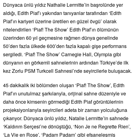
Dünyaca ünlü yıldız Nathalie Lermitte’in başrolünde yer
aldığı, Edith Piaf’ı yakından tanıyanlar tarafından ‘Edith
Piaf’ın kariyeri üzerine üretilen en güzel övgü’ olarak
nitelendirilen ‘Piaf! The Show’ Edith Piaf’ın ölümünün
üzerinden 60 yıl geçmesine rağmen dünya genelinde
50’den fazla ülkede 600’den fazla kapalı gişe performans
sergiledi. ‘Piaf! The Show’ Carnegie Hall, Olympia gibi
dünyanın en görkemli sahnelerinin ardından Türkiye’de ilk
kez Zorlu PSM Turkcell Sahnesi’nde seyircilerle buluşacak.
45 dakikalik iki bölümden oluşan ‘Piaf! The Show’, Edith
Piaf’ın unutulmaz şarkılarıyla, orijinal sahne düzeniyle ve
daha önce kimsenin görmediği Edith Piaf görüntülerinin
projeksiyonlarıyla seyircileri adeta bir zaman yolculuğuna
çıkarıyor. Dünyaca ünlü yıldız, Natalie Lermitte’in sahnede
‘Kaldırım Serçesi’ne dönüştüğü, ‘Non Je ne Regrette Rien’,
‘La Vie en Rose’, ‘Padam Padam’ gibi efsaneleşmiş