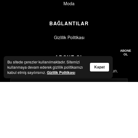
Moda
BAĞLANTILAR
Gizlilik Politikası
Gizlilik politikasını okudum, kabul ediyorum.
Gizlilik Politikası
ABONE
OL
ABONE OL
Bu sitede çerezler kullanılmaktadır. Sitemizi
kullanmaya devam ederek gizlilik politikamızı
Kapat
En son haberler ve güncellemeler için abone olun.
kabul etmiş sayılırsınız.
Gizlilik Politikası
Gizlilik politikasını okudum, kabul ediyorum.
Gizlilik Politikası
ABONE OL
© 2026 Artkolik. Tüm hakları saklıdır.