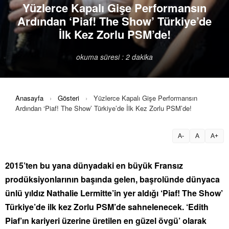
Yüzlerce Kapalı Gişe Performansın
Ardından ‘Piaf! The Show’ Türkiye’de
İlk Kez Zorlu PSM’de!
okuma süresi : 2 dakika
Anasayfa
›
Gösteri
›
Yüzlerce Kapalı Gişe Performansın
Ardından ‘Piaf! The Show’ Türkiye’de İlk Kez Zorlu PSM’de!
A-
A
A+
2015’ten bu yana dünyadaki en büyük Fransız
prodüksiyonlarının başında gelen, başrolünde dünyaca
ünlü yıldız Nathalie Lermitte’in yer aldığı ‘Piaf! The Show’
Türkiye’de ilk kez Zorlu PSM’de sahnelenecek. ‘Edith
Piaf’ın kariyeri üzerine üretilen en güzel övgü’ olarak