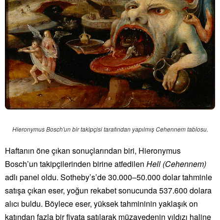
Hieronymus Bosch'un bir takipçisi tarafından yapılmış Cehennem tablosu.
Haftanın öne çıkan sonuçlarından biri, Hieronymus
Bosch’un takipçilerinden birine atfedilen
Hell (Cehennem)
adlı panel oldu. Sotheby’s’de 30.000–50.000 dolar tahminle
satışa çıkan eser, yoğun rekabet sonucunda 537.600 dolara
alıcı buldu. Böylece eser, yüksek tahmininin yaklaşık on
katından fazla bir fiyata satılarak müzayedenin yıldızı haline