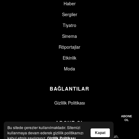
Haber
Sergiler
Tiyatro
Sinema
Röportajlar
Etkinlik
Moda
BAĞLANTILAR
Gizlilik Politikası
Gizlilik politikasını okudum, kabul ediyorum.
Gizlilik Politikası
ABONE
OL
ABONE OL
Bu sitede çerezler kullanılmaktadır. Sitemizi
kullanmaya devam ederek gizlilik politikamızı
Kapat
En son haberler ve güncellemeler için abone olun.
kabul etmiş sayılırsınız.
Gizlilik Politikası