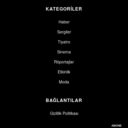
KATEGORİLER
Haber
Sergiler
Tiyatro
Sinema
Röportajlar
Etkinlik
Moda
BAĞLANTILAR
Gizlilik Politikası
Gizlilik politikasını okudum, kabul ediyorum.
Gizlilik Politikası
ABONE