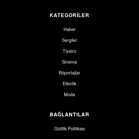
KATEGORİLER
Haber
Sergiler
Tiyatro
Sinema
Röportajlar
Etkinlik
Moda
BAĞLANTILAR
Gizlilik Politikası
Gizlilik politikasını okudum, kabul ediyorum.
Gizlilik Politikası