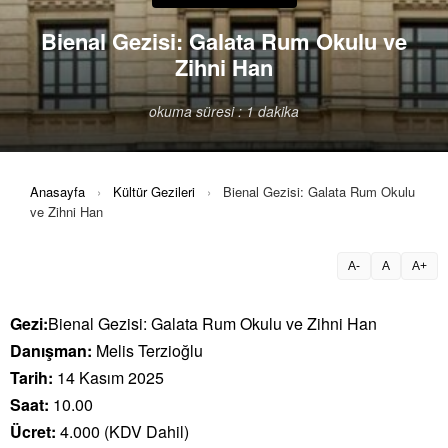
Bienal Gezisi: Galata Rum Okulu ve
Zihni Han
okuma süresi : 1 dakika
Anasayfa
›
Kültür Gezileri
›
Bienal Gezisi: Galata Rum Okulu
ve Zihni Han
A-
A
A+
Gezi:
Bienal Gezisi: Galata Rum Okulu ve Zihni Han
Danışman:
Melis Terzioğlu
Tarih:
14 Kasım 2025
Saat:
10.00
Ücret:
4.000 (KDV Dahil)