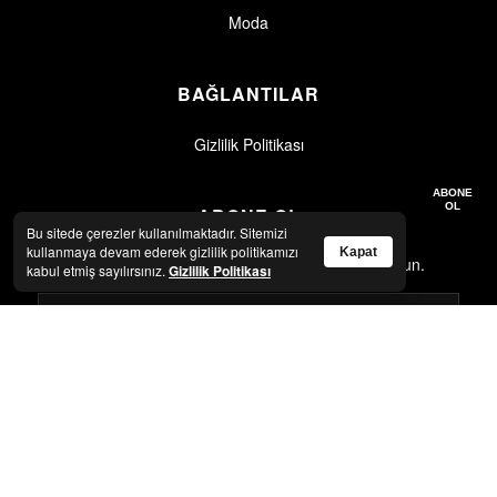
Moda
BAĞLANTILAR
Gizlilik Politikası
Gizlilik politikasını okudum, kabul ediyorum.
Gizlilik Politikası
ABONE
OL
ABONE OL
Bu sitede çerezler kullanılmaktadır. Sitemizi
kullanmaya devam ederek gizlilik politikamızı
Kapat
En son haberler ve güncellemeler için abone olun.
kabul etmiş sayılırsınız.
Gizlilik Politikası
Gizlilik politikasını okudum, kabul ediyorum.
Gizlilik Politikası
ABONE OL
© 2026 Artkolik. Tüm hakları saklıdır.