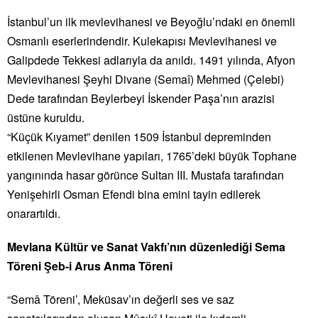
İstanbul’un ilk mevlevihanesi ve Beyoğlu’ndaki en önemli
Osmanlı eserlerindendir. Kulekapısı Mevlevihanesi ve
Galipdede Tekkesi adlarıyla da anıldı. 1491 yılında, Afyon
Mevlevihanesi Şeyhi Divane (Semaî) Mehmed (Çelebi)
Dede tarafından Beylerbeyi İskender Paşa’nın arazisi
üstüne kuruldu.
“Küçük Kıyamet” denilen 1509 İstanbul depreminden
etkilenen Mevlevihane yapıları, 1765’deki büyük Tophane
yangınında hasar görünce Sultan III. Mustafa tarafından
Yenişehirli Osman Efendi bina emini tayin edilerek
onarartıldı.
Mevlana Kültür ve Sanat Vakfı’nın düzenlediği Sema
Töreni Şeb-i Arus Anma Töreni
“Semâ Töreni’, Meküsav’ın değerli ses ve saz