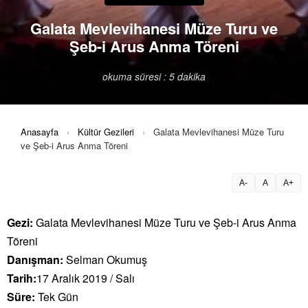
Galata Mevlevihanesi Müze Turu ve
Şeb-i Arus Anma Töreni
okuma süresi : 5 dakika
Anasayfa
›
Kültür Gezileri
›
Galata Mevlevihanesi Müze Turu
ve Şeb-i Arus Anma Töreni
A-
A
A+
Gezi:
Galata Mevlevihanesi Müze Turu ve Şeb-i Arus Anma
Töreni
Danışman:
Selman Okumuş
Tarih:
17 Aralık 2019 / Salı
Süre:
Tek Gün