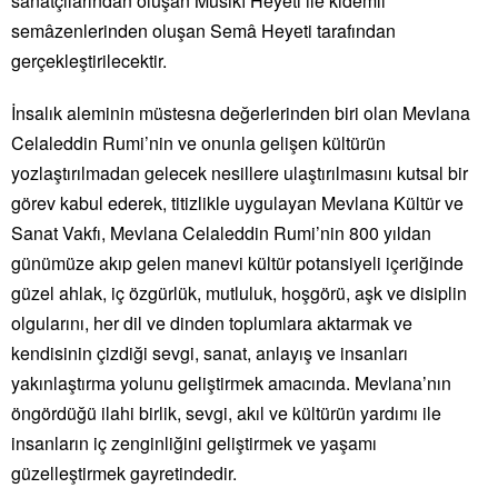
sanatçılarından oluşan Mûsıkî Heyeti ile kıdemli
semâzenlerinden oluşan Semâ Heyeti tarafından
gerçekleştirilecektir.
İnsalık aleminin müstesna değerlerinden biri olan Mevlana
Celaleddin Rumi’nin ve onunla gelişen kültürün
yozlaştırılmadan gelecek nesillere ulaştırılmasını kutsal bir
görev kabul ederek, titizlikle uygulayan Mevlana Kültür ve
Sanat Vakfı, Mevlana Celaleddin Rumi’nin 800 yıldan
günümüze akıp gelen manevi kültür potansiyeli içeriğinde
güzel ahlak, iç özgürlük, mutluluk, hoşgörü, aşk ve disiplin
olgularını, her dil ve dinden toplumlara aktarmak ve
kendisinin çizdiği sevgi, sanat, anlayış ve insanları
yakınlaştırma yolunu geliştirmek amacında. Mevlana’nın
öngördüğü ilahi birlik, sevgi, akıl ve kültürün yardımı ile
insanların iç zenginliğini geliştirmek ve yaşamı
güzelleştirmek gayretindedir.