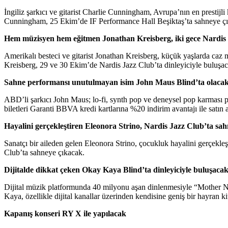
İngiliz şarkıcı ve gitarist Charlie Cunningham, Avrupa’nın en prestijl
Cunningham, 25 Ekim’de IF Performance Hall Beşiktaş’ta sahneye çıkac
Hem müzisyen hem eğitmen Jonathan Kreisberg, iki gece Nardis 
Amerikalı besteci ve gitarist Jonathan Kreisberg, küçük yaşlarda caz m
Kreisberg, 29 ve 30 Ekim’de Nardis Jazz Club’ta dinleyiciyle buluşac
Sahne performansı unutulmayan isim John Maus Blind’ta olaca
ABD’li şarkıcı John Maus; lo-fi, synth pop ve deneysel pop karması p
biletleri Garanti BBVA kredi kartlarına %20 indirim avantajı ile satın al
Hayalini gerçekleştiren Eleonora Strino, Nardis Jazz Club’ta sa
Sanatçı bir aileden gelen Eleonora Strino, çocukluk hayalini gerçekleş
Club’ta sahneye çıkacak.
Dijitalde dikkat çeken Okay Kaya Blind’ta dinleyiciyle buluşaca
Dijital müzik platformunda 40 milyonu aşan dinlenmesiyle “Mother Na
Kaya, özellikle dijital kanallar üzerinden kendisine geniş bir hayran ki
Kapanış konseri RY X ile yapılacak