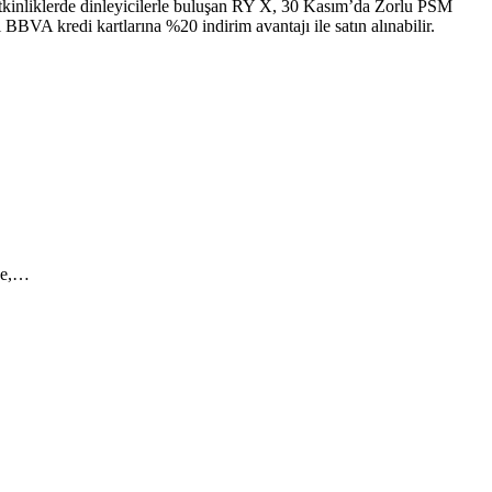
i etkinliklerde dinleyicilerle buluşan RY X, 30 Kasım’da Zorlu PSM
BVA kredi kartlarına %20 indirim avantajı ile satın alınabilir.
’e,…