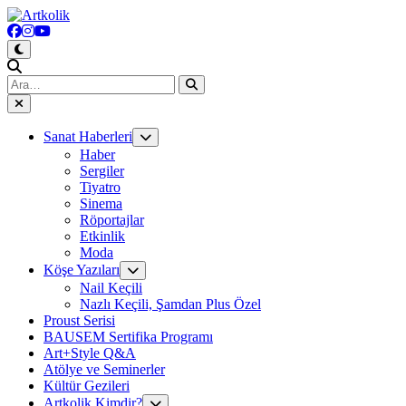
Ara:
Sanat Haberleri
Haber
Sergiler
Tiyatro
Sinema
Röportajlar
Etkinlik
Moda
Köşe Yazıları
Nail Keçili
Nazlı Keçili, Şamdan Plus Özel
Proust Serisi
BAUSEM Sertifika Programı
Art+Style Q&A
Atölye ve Seminerler
Kültür Gezileri
Artkolik Kimdir?