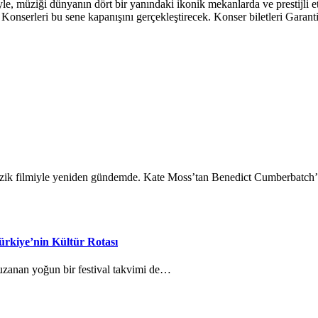
riyle, müziği dünyanın dört bir yanındaki ikonik mekanlarda ve prestijl
erleri bu sene kapanışını gerçekleştirecek. Konser biletleri Garanti B
üzik filmiyle yeniden gündemde. Kate Moss’tan Benedict Cumberbatch
ürkiye’nin Kültür Rotası
 uzanan yoğun bir festival takvimi de…