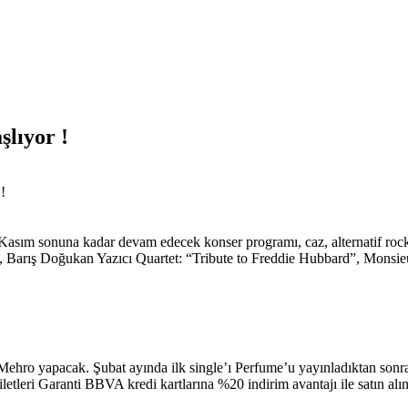
lıyor !
!
 Kasım sonuna kadar devam edecek konser programı, caz, alternatif rock 
l, Barış Doğukan Yazıcı Quartet: “Tribute to Freddie Hubbard”, Monsi
ehro yapacak. Şubat ayında ilk single’ı Perfume’u yayınladıktan sonra
leri Garanti BBVA kredi kartlarına %20 indirim avantajı ile satın alına