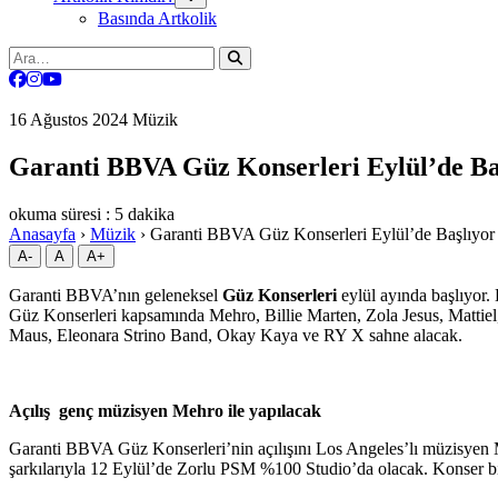
Basında Artkolik
Ara:
16 Ağustos 2024
Müzik
Garanti BBVA Güz Konserleri Eylül’de Baş
okuma süresi : 5 dakika
Anasayfa
›
Müzik
›
Garanti BBVA Güz Konserleri Eylül’de Başlıyor 
A-
A
A+
Garanti BBVA’nın geleneksel
Güz Konserleri
eylül ayında başlıyor.
Güz Konserleri kapsamında Mehro, Billie Marten, Zola Jesus, Mattie
Maus, Eleonara Strino Band, Okay Kaya ve RY X sahne alacak.
Açılış genç müzisyen Mehro ile yapılacak
Garanti BBVA Güz Konserleri’nin açılışını Los Angeles’lı müzisyen M
şarkılarıyla 12 Eylül’de Zorlu PSM %100 Studio’da olacak. Konser bilet