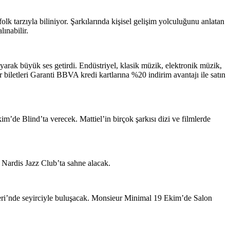
k tarzıyla biliniyor. Şarkılarında kişisel gelişim yolculuğunu anlatan
ınabilir.
rak büyük ses getirdi. Endüstriyel, klasik müzik, elektronik müzik,
biletleri Garanti BBVA kredi kartlarına %20 indirim avantajı ile satın
m’de Blind’ta verecek. Mattiel’in birçok şarkısı dizi ve filmlerde
 Nardis Jazz Club’ta sahne alacak.
eri’nde seyirciyle buluşacak. Monsieur Minimal 19 Ekim’de Salon