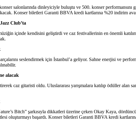
i konser salonlarında dinleyiciyle buluştu ve 500. konser performansını 
ak. Konser biletleri Garanti BBVA kredi kartlarına %20 indirim avantajı
Jazz Club’ta
üziğin içinde kendisini geliştirdi ve caz festivallerinin en önemli katı
ak.
k
arçalarını seslendirmek için İstanbul’a geliyor. Sahne enerjisi ve perf
ınabilir.
hne alacak
tirerek caz gitaristi oldu. Uluslararası yarışmalara katılıp ödüller ala
k
ture’s Bitch” şarkısıyla dikkatleri üzerine çeken Okay Kaya, dördünc
tlesi oluşturmayı başardı. Konser biletleri Garanti BBVA kredi kartlarına 