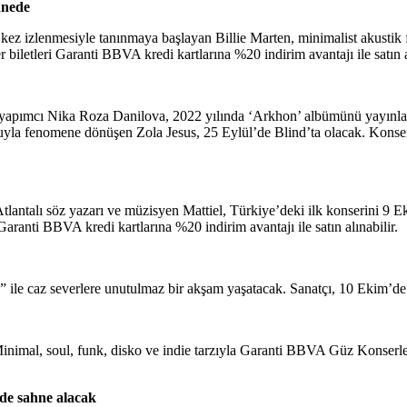
hnede
z izlenmesiyle tanınmaya başlayan Billie Marten, minimalist akustik fol
etleri Garanti BBVA kredi kartlarına %20 indirim avantajı ile satın al
 yapımcı Nika Roza Danilova, 2022 yılında ‘Arkhon’ albümünü yayınlaya
uyla fenomene dönüşen Zola Jesus, 25 Eylül’de Blind’ta olacak. Konser 
lantalı söz yazarı ve müzisyen Mattiel, Türkiye’deki ilk konserini 9 Eki
 Garanti BBVA kredi kartlarına %20 indirim avantajı ile satın alınabilir.
 ile caz severlere unutulmaz bir akşam yaşatacak. Sanatçı, 10 Ekim’de
inimal, soul, funk, disko ve indie tarzıyla Garanti BBVA Güz Konserl
de sahne alacak