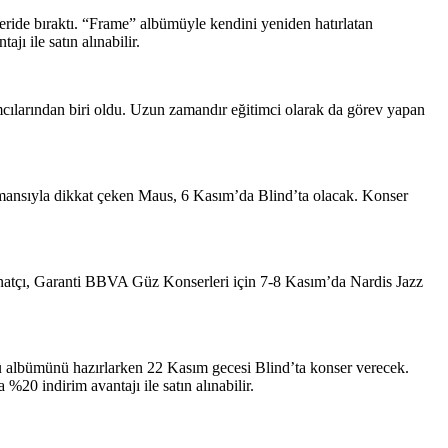
geride bıraktı. “Frame” albümüyle kendini yeniden hatırlatan
 ile satın alınabilir.
lımcılarından biri oldu. Uzun zamandır eğitimci olarak da görev yapan
ormansıyla dikkat çeken Maus, 6 Kasım’da Blind’ta olacak. Konser
n sanatçı, Garanti BBVA Güz Konserleri için 7-8 Kasım’da Nardis Jazz
ü albümünü hazırlarken 22 Kasım gecesi Blind’ta konser verecek.
%20 indirim avantajı ile satın alınabilir.