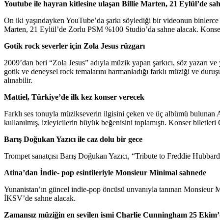
Youtube ile hayran kitlesine ulaşan Billie Marten, 21 Eylül’de sa
On iki yaşındayken YouTube’da şarkı söylediği bir videonun binlerce ke
Marten, 21 Eylül’de Zorlu PSM %100 Studio’da sahne alacak. Konser bil
Gotik rock severler için Zola Jesus rüzgarı
2009’dan beri “Zola Jesus” adıyla müzik yapan şarkıcı, söz yazarı ve
gotik ve deneysel rock temalarını harmanladığı farklı müziği ve duruş
alınabilir.
Mattiel, Türkiye’de ilk kez konser verecek
Farklı ses tonuyla müzikseverin ilgisini çeken ve üç albümü bulunan At
kullanılmış, izleyicilerin büyük beğenisini toplamıştı. Konser biletleri
Barış Doğukan Yazıcı ile caz dolu bir gece
Trompet sanatçısı Barış Doğukan Yazıcı, “Tribute to Freddie Hubbard”
Atina’dan İndie- pop esintileriyle Monsieur Minimal sahnede
Yunanistan’ın güncel indie-pop öncüsü unvanıyla tanınan Monsieur M
İKSV’de sahne alacak.
Zamansız müziğin en sevilen ismi Charlie Cunningham 25 Ekim’