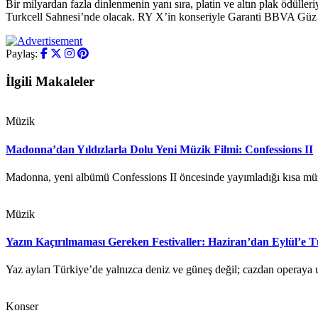
Bir milyardan fazla dinlenmenin yanı sıra, platin ve altın plak ödülle
Turkcell Sahnesi’nde olacak. RY X’in konseriyle Garanti BBVA Güz Kons
Paylaş:
İlgili Makaleler
Müzik
Madonna’dan Yıldızlarla Dolu Yeni Müzik Filmi: Confessions II
Madonna, yeni albümü Confessions II öncesinde yayımladığı kısa m
Müzik
Yazın Kaçırılmaması Gereken Festivaller: Haziran’dan Eylül’e T
Yaz ayları Türkiye’de yalnızca deniz ve güneş değil; cazdan operaya
Konser