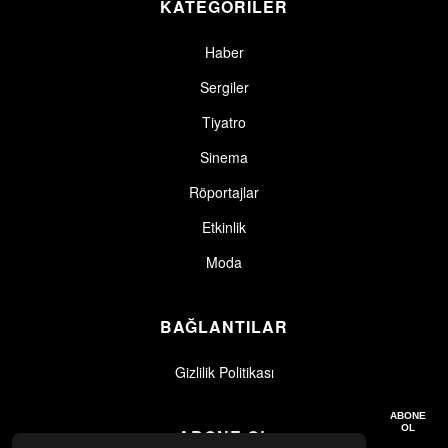
KATEGORİLER
Haber
Sergiler
Tiyatro
Sinema
Röportajlar
Etkinlik
Moda
BAĞLANTILAR
Gizlilik Politikası
Gizlilik politikasını okudum, kabul ediyorum.
Gizlilik Politikası
ABONE
OL
ABONE OL