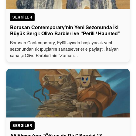
SERGILER
Borusan Contemporary’nin Yeni Sezonunda İki
Büyük Sergi: Olivo Barbieri ve “Perili / Haunted”
Borusan Contemporary, Eylül ayında başlayacak yeni
sezonundan ilk ipuçlarını sanatseverlerle paylaştı. İtalyan
sanatçı Olivo Barbieri’nin “Zaman…
SERGILER
Ali Elmacı’nın “Ölü ya da Diri” Sergisi 18