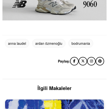
anna laudel
ardan özmenoğlu
bodrumania
Paylaş:
İlgili Makaleler