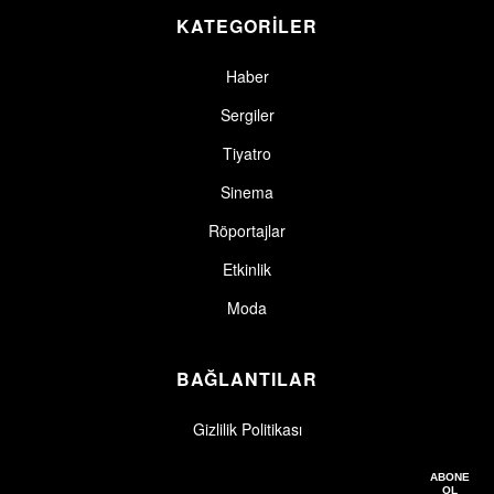
KATEGORİLER
Haber
Sergiler
Tiyatro
Sinema
Röportajlar
Etkinlik
Moda
BAĞLANTILAR
Gizlilik Politikası
Gizlilik politikasını okudum, kabul ediyorum.
Gizlilik Politikası
ABONE
OL