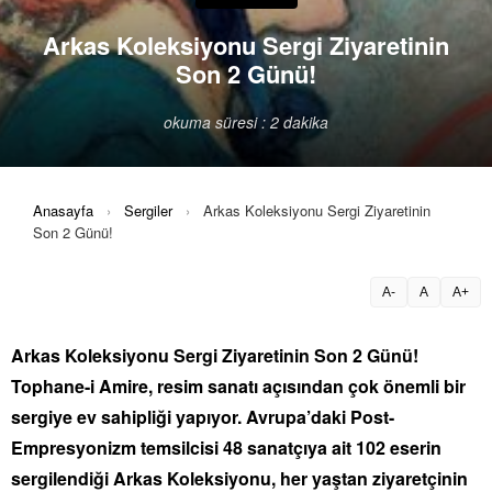
Arkas Koleksiyonu Sergi Ziyaretinin
Son 2 Günü!
okuma süresi : 2 dakika
Anasayfa
›
Sergiler
›
Arkas Koleksiyonu Sergi Ziyaretinin
Son 2 Günü!
A-
A
A+
Arkas Koleksiyonu Sergi Ziyaretinin Son 2 Günü!
Tophane-i Amire, resim sanatı açısından çok önemli bir
sergiye ev sahipliği yapıyor. Avrupa’daki Post-
Empresyonizm temsilcisi 48 sanatçıya ait 102 eserin
sergilendiği Arkas Koleksiyonu, her yaştan ziyaretçinin