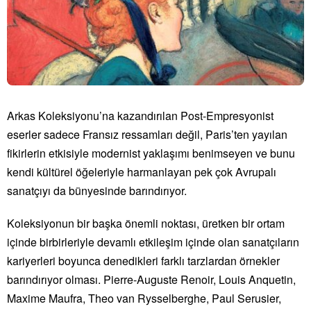
Arkas Koleksiyonu’na kazandırılan Post-Empresyonist
eserler sadece Fransız ressamları değil, Paris’ten yayılan
fikirlerin etkisiyle modernist yaklaşımı benimseyen ve bunu
kendi kültürel öğeleriyle harmanlayan pek çok Avrupalı
sanatçıyı da bünyesinde barındırıyor.
Koleksiyonun bir başka önemli noktası, üretken bir ortam
içinde birbirleriyle devamlı etkileşim içinde olan sanatçıların
kariyerleri boyunca denedikleri farklı tarzlardan örnekler
barındırıyor olması. Pierre-Auguste Renoir, Louis Anquetin,
Maxime Maufra, Theo van Rysselberghe, Paul Serusier,