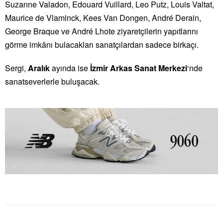
Suzanne Valadon, Edouard Vuillard, Leo Putz, Louis Valtat,
Maurice de Vlaminck, Kees Van Dongen, André Derain,
George Braque ve André Lhote ziyaretçilerin yapıtlarını
görme imkânı bulacakları sanatçılardan sadece birkaçı.
Sergi,
Aralık
ayında ise
İzmir Arkas Sanat Merkezi
‘nde
sanatseverlerle buluşacak.