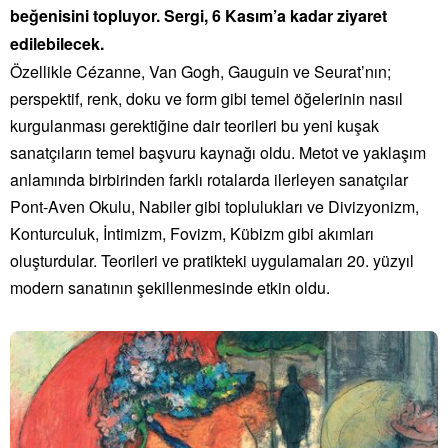
beğenisini topluyor. Sergi, 6 Kasım’a kadar ziyaret
edilebilecek.
Özellikle Cézanne, Van Gogh, Gauguin ve Seurat’nın;
perspektif, renk, doku ve form gibi temel öğelerinin nasıl
kurgulanması gerektiğine dair teorileri bu yeni kuşak
sanatçıların temel başvuru kaynağı oldu. Metot ve yaklaşım
anlamında birbirinden farklı rotalarda ilerleyen sanatçılar
Pont-Aven Okulu, Nabiler gibi toplulukları ve Divizyonizm,
Konturculuk, İntimizm, Fovizm, Kübizm gibi akımları
oluşturdular. Teorileri ve pratikteki uygulamaları 20. yüzyıl
modern sanatının şekillenmesinde etkin oldu.