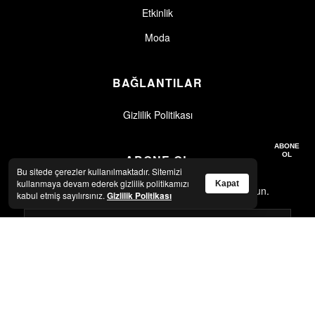
Etkinlik
Moda
BAĞLANTILAR
Gizlilik Politikası
Gizlilik politikasını okudum, kabul ediyorum.
Gizlilik Politikası
ABONE
OL
ABONE OL
Bu sitede çerezler kullanılmaktadır. Sitemizi
kullanmaya devam ederek gizlilik politikamızı
Kapat
En son haberler ve güncellemeler için abone olun.
kabul etmiş sayılırsınız.
Gizlilik Politikası
Gizlilik politikasını okudum, kabul ediyorum.
Gizlilik Politikası
ABONE OL