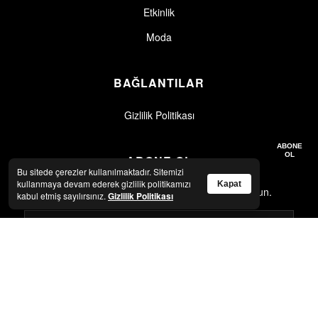
Etkinlik
Moda
BAĞLANTILAR
Gizlilik Politikası
Gizlilik politikasını okudum, kabul ediyorum.
Gizlilik Politikası
ABONE
OL
ABONE OL
Bu sitede çerezler kullanılmaktadır. Sitemizi
kullanmaya devam ederek gizlilik politikamızı
Kapat
En son haberler ve güncellemeler için abone olun.
kabul etmiş sayılırsınız.
Gizlilik Politikası
Gizlilik politikasını okudum, kabul ediyorum.
Gizlilik Politikası
ABONE OL