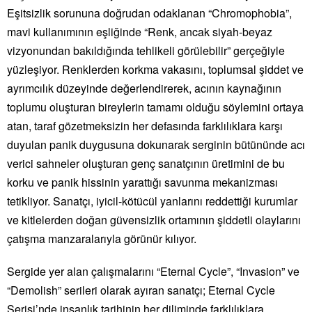
Eşitsizlik sorununa doğrudan odaklanan “Chromophobia”,
mavi kullanımının eşliğinde “Renk, ancak siyah-beyaz
vizyonundan bakıldığında tehlikeli görülebilir” gerçeğiyle
yüzleşiyor. Renklerden korkma vakasını, toplumsal şiddet ve
ayrımcılık düzeyinde değerlendirerek, acının kaynağının
toplumu oluşturan bireylerin tamamı olduğu söylemini ortaya
atan, taraf gözetmeksizin her defasında farklılıklara karşı
duyulan panik duygusuna dokunarak serginin bütününde acı
verici sahneler oluşturan genç sanatçının üretimini de bu
korku ve panik hissinin yarattığı savunma mekanizması
tetikliyor. Sanatçı, iyicil-kötücül yanlarını reddettiği kurumlar
ve kitlelerden doğan güvensizlik ortamının şiddetli olaylarını
çatışma manzaralarıyla görünür kılıyor.
Sergide yer alan çalışmalarını “Eternal Cycle”, “Invasion” ve
“Demolish” serileri olarak ayıran sanatçı; Eternal Cycle
Serisi’nde insanlık tarihinin her diliminde farklılıklara