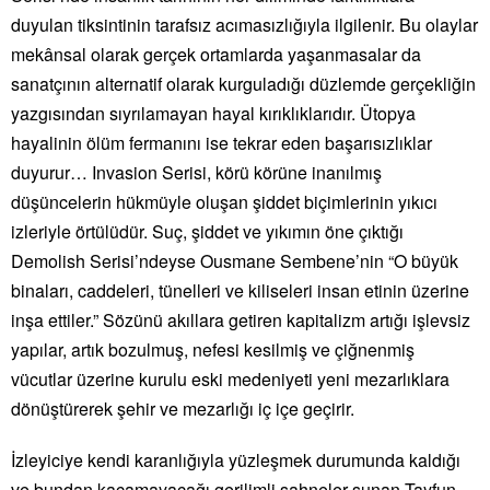
duyulan tiksintinin tarafsız acımasızlığıyla ilgilenir. Bu olaylar
mekânsal olarak gerçek ortamlarda yaşanmasalar da
sanatçının alternatif olarak kurguladığı düzlemde gerçekliğin
yazgısından sıyrılamayan hayal kırıklıklarıdır. Ütopya
hayalinin ölüm fermanını ise tekrar eden başarısızlıklar
duyurur… Invasion Serisi, körü körüne inanılmış
düşüncelerin hükmüyle oluşan şiddet biçimlerinin yıkıcı
izleriyle örtülüdür. Suç, şiddet ve yıkımın öne çıktığı
Demolish Serisi’ndeyse Ousmane Sembene’nin “O büyük
binaları, caddeleri, tünelleri ve kiliseleri insan etinin üzerine
inşa ettiler.” Sözünü akıllara getiren kapitalizm artığı işlevsiz
yapılar, artık bozulmuş, nefesi kesilmiş ve çiğnenmiş
vücutlar üzerine kurulu eski medeniyeti yeni mezarlıklara
dönüştürerek şehir ve mezarlığı iç içe geçirir.
İzleyiciye kendi karanlığıyla yüzleşmek durumunda kaldığı
ve bundan kaçamayacağı gerilimli sahneler sunan Tayfun