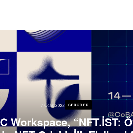
7 Ocak 2022
SERGILER
 Workspace, “NFT.İST: Öt