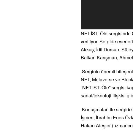
NFT.İST: Öte sergisinde 
veriliyor.
Sergide eserler
Akkuş, İdil Dursun, Süle
Balkan Karışman, Ahmet 
Serginin önemli bileşenl
NFT, Metaverse ve Blockc
“NFT.IST: Öte” sergisi 
sanat/teknoloji ilişkisi 
Konuşmaları ile sergide
İşmen, İbrahim Enes Özk
Hakan Ateşler (uzmancoi