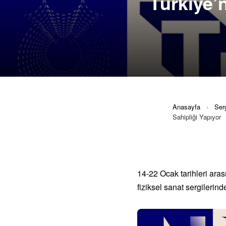
Türkiye’n
Anasayfa
›
Serg
Sahipliği Yapıyor
14-22 Ocak tarihleri ara
fiziksel sanat sergilerin