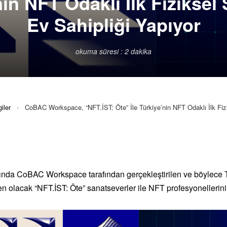
in NFT Odaklı İlk Fiziksel
Ev Sahipliği Yapıyor
okuma süresi : 2 dakika
iler
›
CoBAC Workspace, “NFT.İST: Öte” İle Türkiye’nin NFT Odaklı İlk Fiz
sında CoBAC Workspace tarafından gerçekleştirilen
ve böylece T
den olacak “NFT.İST: Öte” sanatseverler ile NFT profesyonellerini 