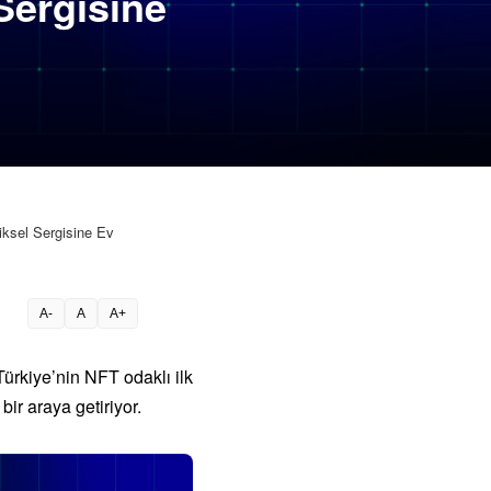
 Sergisine
iksel Sergisine Ev
A-
A
A+
ürkiye’nin NFT odaklı ilk
bir araya getiriyor.