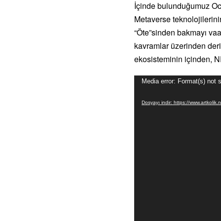
İçinde bulunduğumuz Ocak
Metaverse teknolojilerin
“Öte”sinden bakmayı vaad
kavramlar üzerinden deri
ekosisteminin içinden, NF
Video
Media error: Format(s) not 
oynatıcı
Dosyayı indir: https://www.artko