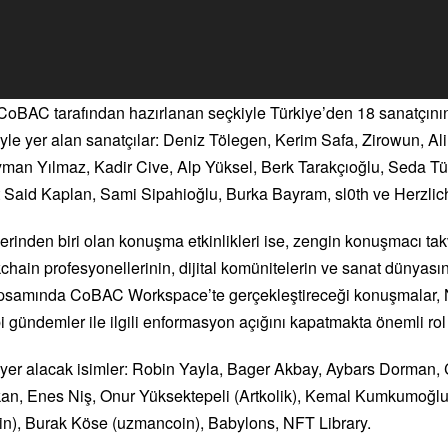
CoBAC tarafından hazırlanan seçkiyle Türkiye’den 18 sanatçını
iyle yer alan sanatçılar: Deniz Tölegen, Kerim Safa, Zirowun, 
yman Yılmaz, Kadir Cive, Alp Yüksel, Berk Tarakçıoğlu, Seda Tü
Said Kaplan, Sami Sipahioğlu, Burka Bayram, sl0th ve Herzlic
erinden biri olan konuşma etkinlikleri ise, zengin konuşmacı takv
hain profesyonellerinin, dijital komünitelerin ve sanat dünyasın
kapsamında CoBAC Workspace’te gerçekleştireceği konuşmalar, 
gibi gündemler ile ilgili enformasyon açığını kapatmakta önemli r
 yer alacak isimler: Robin Yayla, Bager Akbay, Aybars Dorman, 
an, Enes Niş, Onur Yüksektepeli (Artkolik), Kemal Kumkumoğlu
n), Burak Köse (uzmancoin), Babylons, NFT Library.