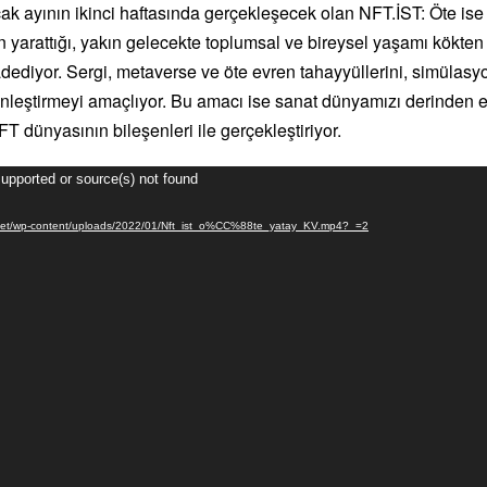
 ayının ikinci haftasında gerçekleşecek olan NFT.İST: Öte ise
in yarattığı, yakın gelecekte toplumsal ve bireysel yaşamı kökte
ediyor. Sergi, metaverse ve öte evren tahayyüllerini, simülas
nleştirmeyi amaçlıyor. Bu amacı ise sanat dünyamızı derinden 
T dünyasının bileşenleri ile gerçekleştiriyor.
supported or source(s) not found
lik.net/wp-content/uploads/2022/01/Nft_ist_o%CC%88te_yatay_KV.mp4?_=2