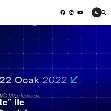
e” İle