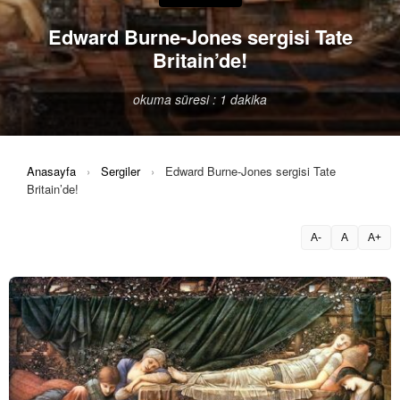
Edward Burne-Jones sergisi Tate
Britain’de!
okuma süresi : 1 dakika
Anasayfa
›
Sergiler
›
Edward Burne-Jones sergisi Tate
Britain’de!
A-
A
A+