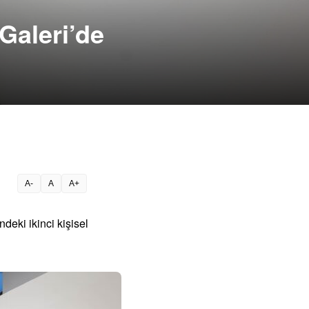
Galeri’de
A-
A
A+
deki ikinci kişisel