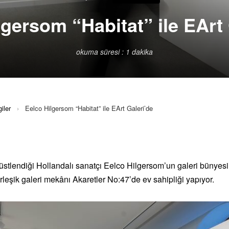
lgersom “Habitat” ile EArt 
okuma süresi : 1 dakika
iler
›
Eelco Hilgersom “Habitat” ile EArt Galeri’de
i üstlendiği Hollandalı sanatçı Eelco Hilgersom’un galeri bünyesin
erleşik galeri mekânı Akaretler No:47’de ev sahipliği yapıyor.