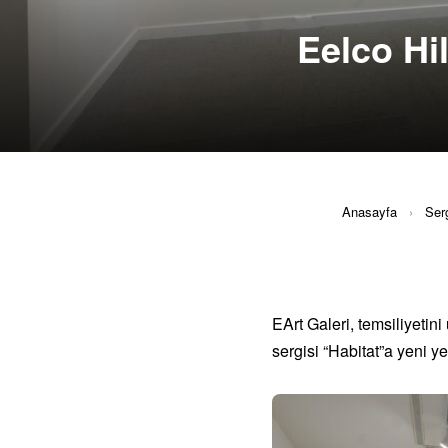
Eelco Hi
Anasayfa
›
Serg
EArt Galeri, temsiliyetin
sergisi “Habitat”a yeni y