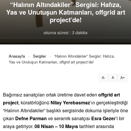
“Halının Altındakiler” Sergisi: Hafıza,
Yas ve Unutuşun Katmanları, offgrid art
project’de!
okuma süresi : 3 dakika
Anasayfa
›
Sergiler
›
“Halının Altındakiler” Sergisi: Hafıza,
Yas ve Unutuşun Katmanları, offgrid art project’de!
A-
A
A+
Bağımsız sanatçıları ortak üretime davet eden
offgrid art
project
, küratörlüğünü
Nilay Yerebasmaz
’ın gerçekleştirdiği
“Halının Altındakiler” başlıklı sergisinde dokuma işleriyle öne
çıkan
Defne Parman
ve seramik sanatçısı
Esra Gezer
’i bir
araya getiriyor.
08 Nisan – 10 Mayıs
tarihleri arasında