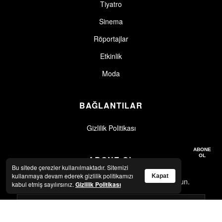
Tiyatro
Sinema
Röportajlar
Etkinlik
Moda
BAĞLANTILAR
Gizlilik Politikası
Gizlilik politikasını okudum, kabul ediyorum.
Gizlilik Politikası
ABONE
OL
ABONE OL
Bu sitede çerezler kullanılmaktadır. Sitemizi
kullanmaya devam ederek gizlilik politikamızı
Kapat
En son haberler ve güncellemeler için abone olun.
kabul etmiş sayılırsınız.
Gizlilik Politikası
Gizlilik politikasını okudum, kabul ediyorum.
Gizlilik Politikası