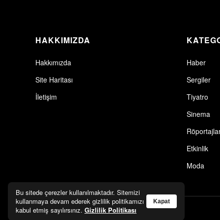
HAKKIMIZDA
KATEG
Hakkımızda
Haber
Site Haritası
Sergiler
İletişim
Tiyatro
Sinema
Röportajla
Etkinlik
Moda
Bu sitede çerezler kullanılmaktadır. Sitemizi
kullanmaya devam ederek gizlilik politikamızı
Kapat
kabul etmiş sayılırsınız.
Gizlilik Politikası
© 2026 Artkolik. Tüm hakları saklıdır.