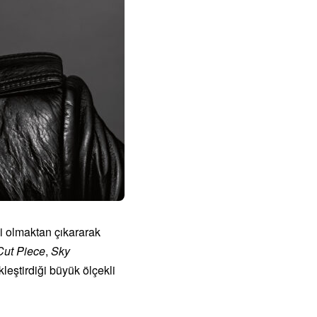
ici olmaktan çıkararak
Cut Piece
,
Sky
leştirdiği büyük ölçekli