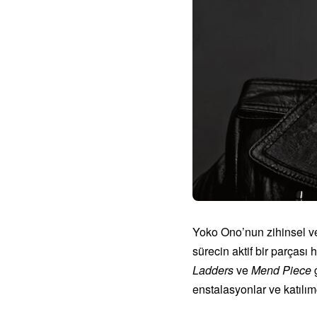
Yoko Ono’nun zihinsel ve f
sürecin aktif bir parçası
Ladders
ve
Mend Piece
g
enstalasyonlar ve katılımc