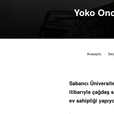
Yoko Ono
Anasayfa
›
Serg
Sabancı Üniversite
itibarıyla çağdaş 
ev sahipliği yapıyo