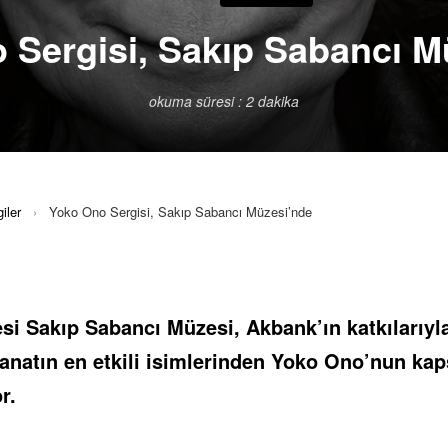
 Sergisi, Sakıp Sabancı M
okuma süresi : 2 dakika
iler
›
Yoko Ono Sergisi, Sakıp Sabancı Müzesi’nde
si Sakıp Sabancı Müzesi, Akbank’ın katkılarıyl
sanatın en etkili isimlerinden Yoko Ono’nun kap
r.