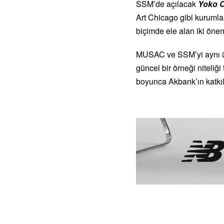
SSM’de açılacak
Yoko O
Art Chicago
gibi kurumla
biçimde ele alan iki önem
MUSAC ve SSM’yi aynı üre
güncel bir örneği niteliği 
boyunca Akbank’ın katkıl