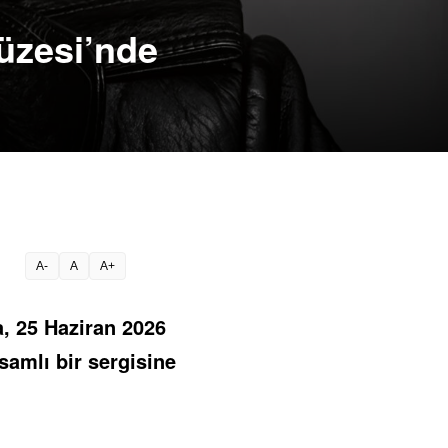
üzesi’nde
A-
A
A+
a, 25 Haziran 2026
samlı bir sergisine