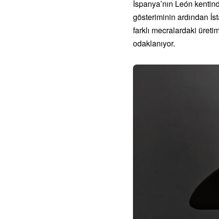
İspanya’nın León kentin
gösteriminin ardından İsta
farklı mecralardaki üretim
odaklanıyor.