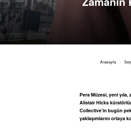
Zamanın K
Anasayfa
›
Serg
Pera Müzesi, yeni yıla,
Alistair Hicks küratörl
Collective’in bugün pek
yaklaşımlarını ortaya k