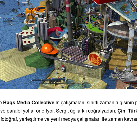
e
Raqs Media Collective
’in çalışmaları, sınırlı zaman algısını
f ve paralel yollar öneriyor. Sergi, üç farklı coğrafyadan;
Çin
,
Tür
, fotoğraf, yerleştirme ve yeni medya çalışmaları ile zaman kavra