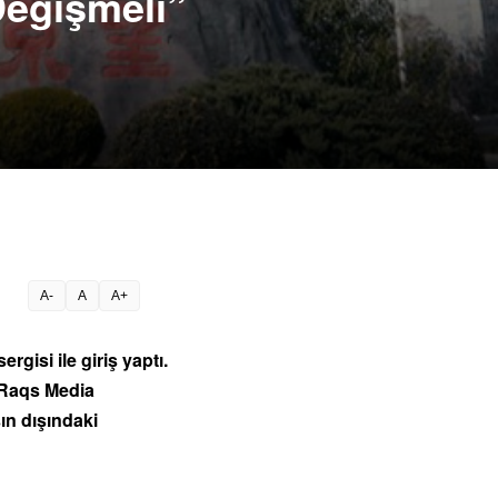
Değişmeli”
A-
A
A+
isi ile giriş yaptı.
e Raqs Media
ın dışındaki