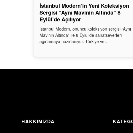
İstanbul Modern’in Yeni Koleksiyon
Sergisi “Aynı Mavinin Altında” 8
Eylül’de Açılıyor
İstanbul Modern, onuncu koleksiyon sergisi “Aynı
Mavinin Altında” ile 8 Eylül’de sanatseverleri
ağırlamaya hazırlanıyor. Türkiye ve…
HAKKIMIZDA
KATEG