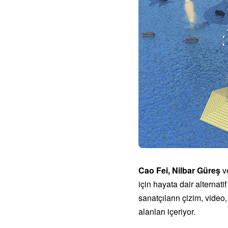
Cao Fei,
Nilbar Güreş
v
için hayata dair alternati
sanatçıların çizim, video
alanları içeriyor.