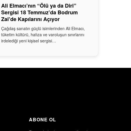
Ali Elmacı’nın “Ölü ya da Diri”
Sergisi 18 Temmuz’da Bodrum
Zai’de Kapılarını Açıyor
Çağdaş sanatın güçlü isimlerinden Ali Elmacı,
tüketim kültürü, hafıza ve varoluşun sınırlarını
irdelediği yeni kişisel sergisi…
ABONE OL