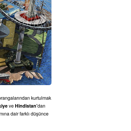
n prangalarından kurtulmak
kiye
ve
Hindistan’
dan
mına dair farklı düşünce