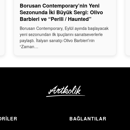
Borusan Contemporary’nin Yeni
Sezonunda İki Büyük Sergi: Olivo
Barbieri ve “Perili / Haunted”
Borusan Contemporary, Eylül ayında başlayacak
yeni sezonundan ilk ipuçlarını sanatseverlerle
paylaştı. İtalyan sanatçı Olivo Barbieri’nin
“Zaman…
ORİLER
BAĞLANTILAR