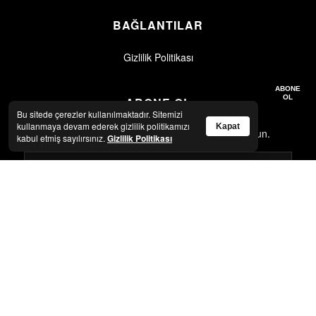
BAĞLANTILAR
Gizlilik Politikası
Gizlilik politikasını okudum, kabul ediyorum.
Gizlilik Politikası
ABONE
OL
ABONE OL
Bu sitede çerezler kullanılmaktadır. Sitemizi
kullanmaya devam ederek gizlilik politikamızı
Kapat
En son haberler ve güncellemeler için abone olun.
kabul etmiş sayılırsınız.
Gizlilik Politikası
Gizlilik politikasını okudum, kabul ediyorum.
Gizlilik Politikası
ABONE OL
© 2026 Artkolik. Tüm hakları saklıdır.