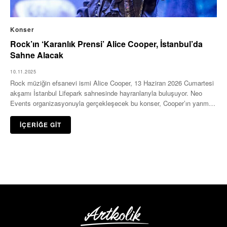
Konser
Rock’ın ‘Karanlık Prensi’ Alice Cooper, İstanbul’da
Sahne Alacak
10.11.2025
Rock müziğin efsanevi ismi Alice Cooper, 13 Haziran 2026 Cumartesi
akşamı İstanbul Lifepark sahnesinde hayranlarıyla buluşuyor. Neo
Events organizasyonuyla gerçekleşecek bu konser, Cooper’ın yarım…
İÇERİĞE GİT