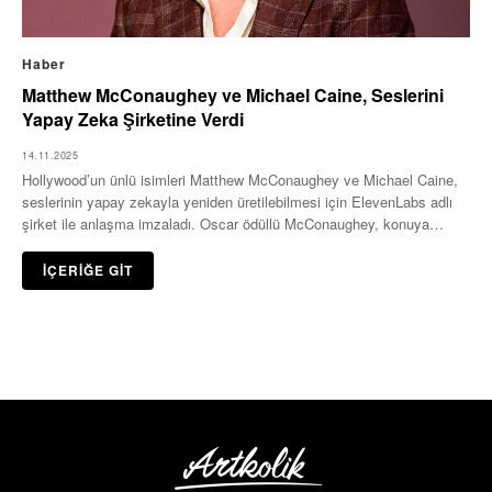
Haber
Matthew McConaughey ve Michael Caine, Seslerini
Yapay Zeka Şirketine Verdi
14.11.2025
Hollywood’un ünlü isimleri Matthew McConaughey ve Michael Caine,
seslerinin yapay zekayla yeniden üretilebilmesi için ElevenLabs adlı
şirket ile anlaşma imzaladı. Oscar ödüllü McConaughey, konuya…
İÇERİĞE GİT