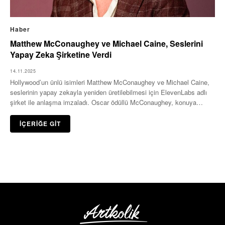
Haber
Matthew McConaughey ve Michael Caine, Seslerini
Yapay Zeka Şirketine Verdi
14.11.2025
Hollywood’un ünlü isimleri Matthew McConaughey ve Michael Caine,
seslerinin yapay zekayla yeniden üretilebilmesi için ElevenLabs adlı
şirket ile anlaşma imzaladı. Oscar ödüllü McConaughey, konuya…
İÇERİĞE GİT