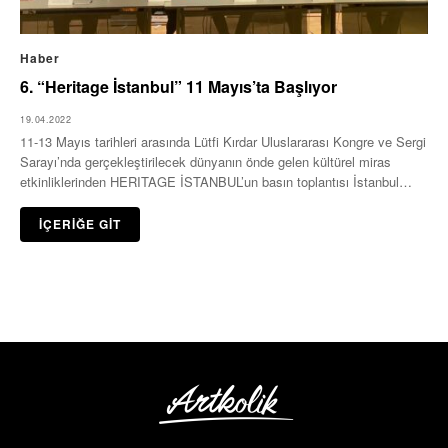
Haber
6. “Heritage İstanbul” 11 Mayıs’ta Başlıyor
19.04.2022
11-13 Mayıs tarihleri arasında Lütfi Kırdar Uluslararası Kongre ve Sergi
Sarayı’nda gerçekleştirilecek dünyanın önde gelen kültürel miras
etkinliklerinden HERITAGE İSTANBUL’un basın toplantısı İstanbul
Resim…
İÇERİĞE GİT