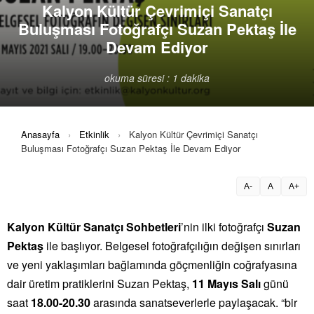
Kalyon Kültür Çevrimiçi Sanatçı
Buluşması Fotoğrafçı Suzan Pektaş İle
Devam Ediyor
okuma süresi : 1 dakika
Anasayfa
›
Etkinlik
›
Kalyon Kültür Çevrimiçi Sanatçı
Buluşması Fotoğrafçı Suzan Pektaş İle Devam Ediyor
A-
A
A+
Kalyon Kültür Sanatçı Sohbetleri
’nin ilki fotoğrafçı
Suzan
Pektaş
ile başlıyor. Belgesel fotoğrafçılığın değişen sınırları
ve yeni yaklaşımları bağlamında göçmenliğin coğrafyasına
dair üretim pratiklerini Suzan Pektaş,
11 Mayıs Salı
günü
saat
18.00-20.30
arasında sanatseverlerle paylaşacak. “bir