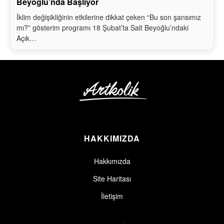
Beyoğlu’nda Başlıyor
İklim değişikliğinin etkilerine dikkat çeken “Bu son şansımız
mı?” gösterim programı 18 Şubat’ta Salt Beyoğlu’ndaki
Açık…
HAKKIMIZDA
Hakkımızda
Site Haritası
İletişim