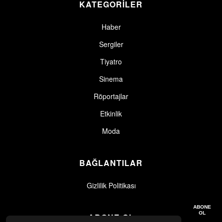
KATEGORİLER
Haber
Sergiler
Tiyatro
Sinema
Röportajlar
Etkinlik
Moda
BAĞLANTILAR
Gizlilik Politikası
Gizlilik politikasını okudum, kabul ediyorum.
Gizlilik Politikası
ABONE
OL
ABONE OL