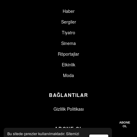
Haber
Sergiler
Tiyatro
Sinema
Röportajlar
Etkinlik
Moda
BAĞLANTILAR
Gizlilik Politikası
Gizlilik politikasını okudum, kabul ediyorum.
Gizlilik Politikası
ABONE
OL
ABONE OL
Bu sitede çerezler kullanılmaktadır. Sitemizi