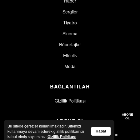
Haber
Sergiler
Tiyatro
Sinema
Röportajlar
Etkinlik
Moda
BAĞLANTILAR
Gizlilik Politikası
Gizlilik politikasını okudum, kabul ediyorum.
Gizlilik Politikası
ABONE
OL
ABONE OL
Bu sitede çerezler kullanılmaktadır. Sitemizi
kullanmaya devam ederek gizlilik politikamızı
Kapat
En son haberler ve güncellemeler için abone olun.
kabul etmiş sayılırsınız.
Gizlilik Politikası