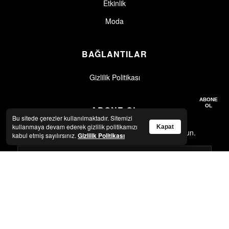
Etkinlik
Moda
BAĞLANTILAR
Gizlilik Politikası
Gizlilik politikasını okudum, kabul ediyorum.
Gizlilik Politikası
ABONE
OL
ABONE OL
Bu sitede çerezler kullanılmaktadır. Sitemizi
kullanmaya devam ederek gizlilik politikamızı
Kapat
En son haberler ve güncellemeler için abone olun.
kabul etmiş sayılırsınız.
Gizlilik Politikası
Gizlilik politikasını okudum, kabul ediyorum.
Gizlilik Politikası
ABONE OL