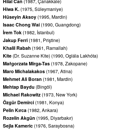
Hilal Can
(1987, Çanakkale)
Hiwa K.
(1975, Süleymaniye)
Hüseyin Aksoy
(1995, Mardin)
Isaac Chong Wai
(1990, Guangdong)
İrem Tok
(1982, İstanbul)
Jakup Ferri
(1981, Priştine)
Khalil Rabah
(1961, Ramallah)
Kite
(Dr. Suzanne Kite) (1990, Oglála Lakhóta)
Małgorzata Mirga-Tas
(1978, Zakopane)
Maro Michalakakos
(1967, Atina)
Mehmet Ali Boran
(1981, Mardin)
Mehtap Baydu
(Bingöl)
Michael Rakowitz
(1973, New York)
Özgür Demirci
(1981, Konya)
Pelin Kırca
(1982, Ankara)
Rozelin Akgün
(1995, Diyarbakır)
Sejla Kameric
(1976, Saraybosna)