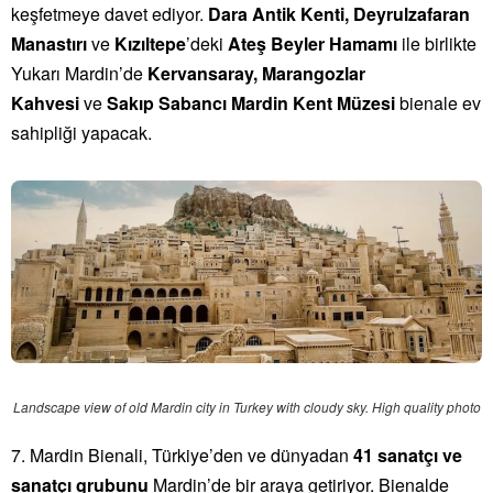
keşfetmeye davet ediyor.
Dara Antik Kenti, Deyrulzafaran
Manastırı
ve
Kızıltepe
’deki
Ateş Beyler Hamamı
ile birlikte
Yukarı Mardin’de
Kervansaray, Marangozlar
Kahvesi
ve
Sakıp Sabancı Mardin Kent Müzesi
bienale ev
sahipliği yapacak.
Landscape view of old Mardin city in Turkey with cloudy sky. High quality photo
7. Mardin Bienali, Türkiye’den ve dünyadan
41 sanatçı ve
sanatçı grubunu
Mardin’de bir araya getiriyor. Bienalde