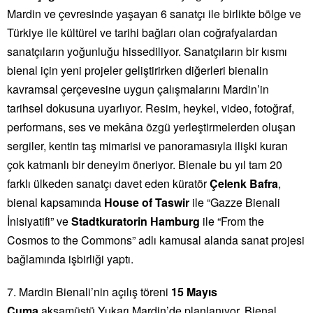
Mardin ve çevresinde yaşayan 6 sanatçı ile birlikte bölge ve
Türkiye ile kültürel ve tarihi bağları olan coğrafyalardan
sanatçıların yoğunluğu hissediliyor. Sanatçıların bir kısmı
bienal için yeni projeler geliştirirken diğerleri bienalin
kavramsal çerçevesine uygun çalışmalarını Mardin’in
tarihsel dokusuna uyarlıyor. Resim, heykel, video, fotoğraf,
performans, ses ve mekâna özgü yerleştirmelerden oluşan
sergiler, kentin taş mimarisi ve panoramasıyla ilişki kuran
çok katmanlı bir deneyim öneriyor. Bienale bu yıl tam 20
farklı ülkeden sanatçı davet eden küratör
Çelenk Bafra
,
bienal kapsamında
House of Taswir
ile “Gazze Bienali
İnisiyatifi” ve
Stadtkuratorin Hamburg
ile “From the
Cosmos to the Commons” adlı kamusal alanda sanat projesi
bağlamında işbirliği yaptı.
7. Mardin Bienali’nin açılış töreni
15 Mayıs
Cuma
akşamüstü Yukarı Mardin’de planlanıyor. Bienal