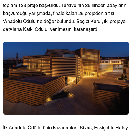
toplam 133 proje başvurdu. Türkiye’nin 35 ilinden adayların
başvurduğu yarışmada, finale kalan 25 projeden altısı
“
Anadolu
Ödül
ü”ne değer bulundu. Seçici Kurul, iki projeye
de“Alana Katkı
Ödül
ü” verilmesini kararlaştırdı.
İlk A
nadolu
Ö
dülleri’
nin kazananları, Sivas, Eskişehir, Hatay,