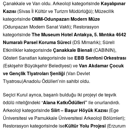
Çanakkale ve Van oldu. Arkeoloji kategorisinde
Kayalıpınar
Kazısı
(Sivas İl Kültür ve Turizm Müdürlüğü); Müzecilik
kategorisinde
OMM-Odunpazarı Modern Müze
(Odunpazarı Modern Sanat Vakfı); Restorasyon
kategorisinde
The Museum Hotel Antakya, 5. Mıntıka 4642
Numaralı Parsel Koruma Süreci
(DS Mimarlık); Süreli
Etkinlikler kategorisinde
Çanakkale Bienali
(CABININ),
Gösteri Sanatları kategorisinde ise
EBB Senfoni Orkestrası
(Eskişehir Büyükşehir Belediyesi) ve
Van Akdamar Çocuk
ve Gençlik Tiyatroları Şenliği
(Van Devlet
Tiyatrosu)
Anadolu
Ödülleri
’nin sahibi oldu.
Seçici Kurul ayrıca, başarılı bulduğu iki projeyi de teşvik
ödül
ü niteliğindeki “
Alana Katkı
Ödülleri
”
ile onurlandırdı.
Arkeoloji kategorisinde
Siirt –
Başur Höyük Kazısı
(Ege
Üniversitesi ve Pamukkale Üniversitesi Arkeoloji Bölümleri);
Restorasyon kategorisinde ise
Kültür Yolu Projesi
(Erzurum