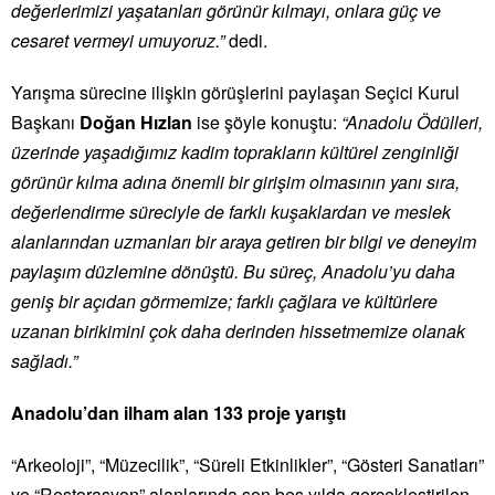
değerlerimizi yaşatanları görünür kılmayı, onlara güç ve
cesaret vermeyi umuyoruz.”
dedi.
Yarışma sürecine ilişkin görüşlerini paylaşan Seçici Kurul
Başkanı
Doğan Hızlan
ise şöyle konuştu:
“
Anadolu
Ödülleri
,
üzerinde yaşadığımız kadim toprakların kültürel zenginliği
görünür kılma adına önemli bir girişim olmasının yanı sıra,
değerlendirme süreciyle de farklı kuşaklardan ve meslek
alanlarından uzmanları bir araya getiren bir bilgi ve deneyim
paylaşım düzlemine dönüştü.
Bu süreç,
Anadolu
’yu daha
geniş bir açıdan görmemize; farklı çağlara ve kültürlere
uzanan birikimini çok daha derinden hissetmemize olanak
sağladı.
”
Anadolu
’dan ilham alan 133 proje yarıştı
“Arkeoloji”, “Müzecilik”, “Süreli Etkinlikler”, “Gösteri Sanatları”
ve “Restorasyon” alanlarında son beş yılda gerçekleştirilen