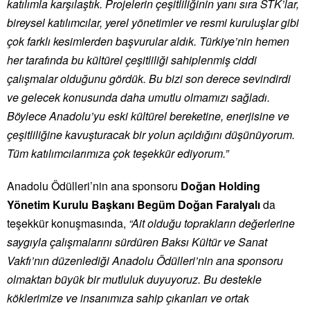
katılımla karşılaştık. Projelerin çeşitliliğinin yanı sıra STK’lar,
bireysel katılımcılar, yerel yönetimler ve resmi kuruluşlar gibi
çok farklı kesimlerden başvurular aldık. Türkiye’nin hemen
her tarafında bu kültürel çeşitliliği sahiplenmiş ciddi
çalışmalar olduğunu gördük. Bu bizi son derece sevindirdi
ve gelecek konusunda daha umutlu olmamızı sağladı.
Böylece A
nadolu’
yu eski kültürel bereketine, enerjisine ve
çeşitliliğine kavuşturacak bir yolun açıldığını düşünüyorum.
Tüm katılımcılarımıza çok teşekkür ediyorum.”
Anadolu
Ödülleri
’nin ana sponsoru
Doğan Holding
Yönetim Kurulu Başkanı Begüm Doğan Faralyalı
da
teşekkür konuşmasında,
“
Ait olduğu toprakların değerlerine
saygıyla çalışmalarını sürdüren Baksı Kültür ve Sanat
Vakfı’nın düzenlediği
Anadolu
Ödülleri
’nin ana sponsoru
olmaktan büyük bir mutluluk duyuyoruz. Bu destekle
köklerimize ve insanımıza sahip çıkanları ve ortak