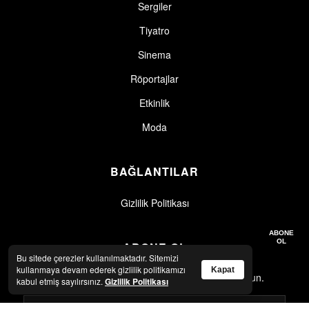
Sergiler
Tiyatro
Sinema
Röportajlar
Etkinlik
Moda
BAĞLANTILAR
Gizlilik Politikası
Gizlilik politikasını okudum, kabul ediyorum.
Gizlilik Politikası
ABONE
OL
ABONE OL
Bu sitede çerezler kullanılmaktadır. Sitemizi
kullanmaya devam ederek gizlilik politikamızı
Kapat
En son haberler ve güncellemeler için abone olun.
kabul etmiş sayılırsınız.
Gizlilik Politikası