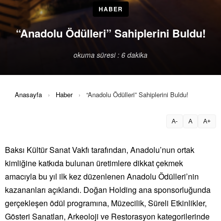
HABER
“Anadolu Ödülleri” Sahiplerini Buldu!
okuma süresi : 6 dakika
Anasayfa
›
Haber
›
“Anadolu Ödülleri” Sahiplerini Buldu!
A-
A
A+
Baksı Kültür Sanat Vakfı tarafından,
Anadolu
’nun ortak
kimliğine katkıda bulunan üretimlere dikkat çekmek
amacıyla bu yıl ilk kez düzenlenen
Anadolu
Ödülleri
’nin
kazananları açıklandı. Doğan Holding ana sponsorluğunda
gerçekleşen
ödül
programına, Müzecilik, Süreli Etkinlikler,
Gösteri Sanatları, Arkeoloji ve Restorasyon kategorilerinde