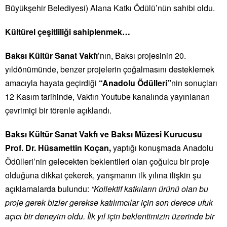
Büyükşehir Belediyesi) Alana Katkı
Ödül
ü’nün sahibi oldu.
Kültürel çeşitliliği sahiplenmek…
Baksı Kültür Sanat Vakfı
’nın, Baksı projesinin 20.
yıldönümünde, benzer projelerin çoğalmasını desteklemek
amacıyla hayata geçirdiği
“
Anadolu
Ödülleri
”
nin sonuçları
12 Kasım tarihinde, Vakfın Youtube kanalında yayınlanan
çevrimiçi bir törenle açıklandı.
Baksı Kültür Sanat Vakfı ve Baksı Müzesi Kurucusu
Prof. Dr. Hüsamettin Koçan,
yaptığı konuşmada
Anadolu
Ödülleri
’nin gelecekten beklentileri olan çoğulcu bir proje
olduğuna dikkat çekerek, yarışmanın ilk yılına ilişkin şu
açıklamalarda bulundu:
“Kollektif katkıların ürünü olan bu
proje gerek bizler gerekse katılımcılar için son derece ufuk
açıcı bir deneyim oldu. İlk yıl için beklentimizin üzerinde bir