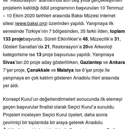
projelerin katıldığı
ödül
programının başvuruları 10 Temmuz
– 10 Ekim 2020 tarihleri arasında Baksı Müzesi internet
sitesi (
www.baksi.org
) üzerinden yapıldı. Yarışmaya ilk
senesinde Türkiye’nin 7 bölgesinden, 35 farklı ilden,
toplam
133 proje
başvurdu. Süreli Etkinlikler’e
48
, Müzecilik’e
31
,
Gösteri Sanatları’da
21
, Restorasyon’a
20
ve Arkeoloji
kategorisine ise
13
proje başvurusu yapıldı. Yarışmaya
Sivas
’tan 20 proje aday gösterilirken,
Gaziantep
ve
Ankara
7’şer proje,
Çanakkale
ve
Malatya
ise 6’şar proje ile
yarışmaya en çok katılım gösteren
Anadolu
illeri arasında
yer aldı.
Konsept Kurul’un değerlendirmeleri sonucunda ilk elemeyi
geçen başvurular finalist olarak Seçici Kurul’a sunuldu.
Projeleri inceleyen Seçici Kurul üyeleri, daha sonra
çevrimiçi bir toplantıda bir araya gelerek
Anadolu