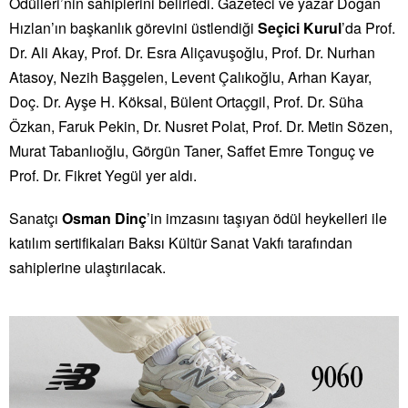
Ödülleri
’nin sahiplerini belirledi. Gazeteci ve yazar Doğan
Hızlan’ın başkanlık görevini üstlendiği
Seçici Kurul
’da Prof.
Dr. Ali Akay, Prof. Dr. Esra Aliçavuşoğlu, Prof. Dr. Nurhan
Atasoy, Nezih Başgelen, Levent Çalıkoğlu, Arhan Kayar,
Doç. Dr. Ayşe H. Köksal, Bülent Ortaçgil, Prof. Dr. Süha
Özkan, Faruk Pekin, Dr. Nusret Polat, Prof. Dr. Metin Sözen,
Murat Tabanlıoğlu, Görgün Taner, Saffet Emre Tonguç ve
Prof. Dr. Fikret Yegül yer aldı.
Sanatçı
Osman Dinç
’in imzasını taşıyan
ödül
heykelleri ile
katılım sertifikaları Baksı Kültür Sanat Vakfı tarafından
sahiplerine ulaştırılacak.