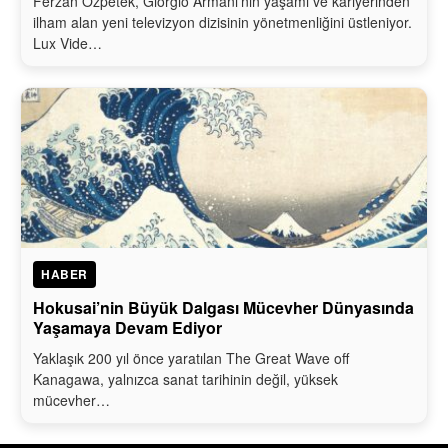
Ferzan Özpetek, Giorgio Armani’nin yaşamı ve kariyerinden
ilham alan yeni televizyon dizisinin yönetmenliğini üstleniyor.
Lux Vide…
HABER
Hokusai’nin Büyük Dalgası Mücevher Dünyasında
Yaşamaya Devam Ediyor
Yaklaşık 200 yıl önce yaratılan The Great Wave off
Kanagawa, yalnızca sanat tarihinin değil, yüksek
mücevher…