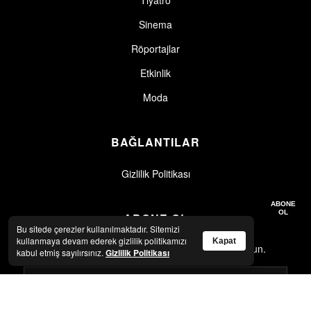
Sinema
Röportajlar
Etkinlik
Moda
BAĞLANTILAR
Gizlilik Politikası
Gizlilik politikasını okudum, kabul ediyorum.
Gizlilik Politikası
ABONE
OL
ABONE OL
Bu sitede çerezler kullanılmaktadır. Sitemizi
kullanmaya devam ederek gizlilik politikamızı
Kapat
En son haberler ve güncellemeler için abone olun.
kabul etmiş sayılırsınız.
Gizlilik Politikası
Gizlilik politikasını okudum, kabul ediyorum.
Gizlilik Politikası