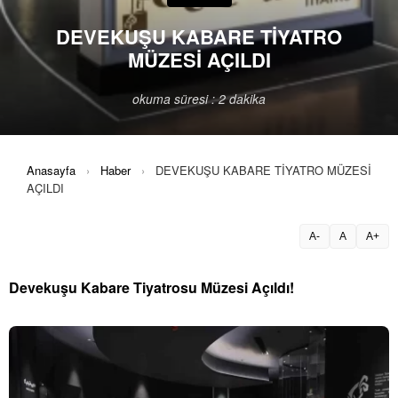
DEVEKUŞU KABARE TİYATRO
MÜZESİ AÇILDI
okuma süresi : 2 dakika
Anasayfa
›
Haber
›
DEVEKUŞU KABARE TİYATRO MÜZESİ
AÇILDI
A-
A
A+
Devekuşu Kabare Tiyatrosu Müzesi Açıldı!