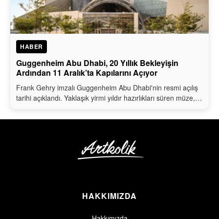
HABER
Guggenheim Abu Dhabi, 20 Yıllık Bekleyişin
Ardından 11 Aralık’ta Kapılarını Açıyor
Frank Gehry imzalı Guggenheim Abu Dhabi'nin resmi açılış
tarihi açıklandı. Yaklaşık yirmi yıldır hazırlıkları süren müze,…
HAKKIMIZDA
Hakkımızda