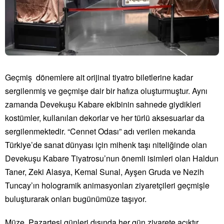
Geçmiş dönemlere ait orijinal tiyatro biletlerine kadar
sergilenmiş ve geçmişe dair bir hafıza oluşturmuştur. Aynı
zamanda Devekuşu Kabare ekibinin sahnede giydikleri
kostümler, kullanılan dekorlar ve her türlü aksesuarlar da
sergilenmektedir. “Cennet Odası” adı verilen mekanda
Türkiye’de sanat dünyası için mihenk taşı niteliğinde olan
Devekuşu Kabare Tiyatrosu’nun önemli isimleri olan Haldun
Taner, Zeki Alasya, Kemal Sunal, Ayşen Gruda ve Nezih
Tuncay’ın hologramik animasyonları ziyaretçileri geçmişle
buluşturarak onları bugünümüze taşıyor.
Müze, Pazartesi günleri dışında her gün ziyarete açıktır.