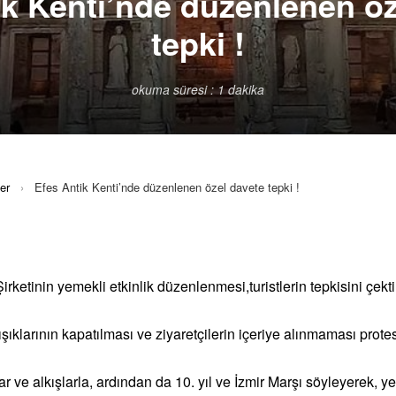
ik Kenti’nde düzenlenen öz
tepki !
okuma süresi : 1 dakika
er
›
Efes Antik Kenti’nde düzenlenen özel davete tepki !
irketinin yemekli etkinlik düzenlenmesi,turistlerin tepkisini çekti
ıklarının kapatılması ve ziyaretçilerin içeriye alınmaması prote
r ve alkışlarla, ardından da 10. yıl ve İzmir Marşı söyleyerek, ye