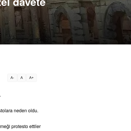
el davete
A-
A
A+
.
stolara neden oldu.
meği protesto ettiler