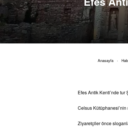
Efes Ant
Anasayfa
›
Hab
Efes Antik Kenti’nde tur Ş
Celsus Kütüphanesi’nin ış
Ziyaretçiler önce sloganla