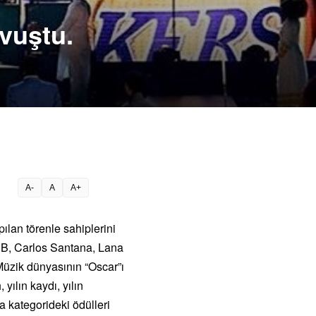
vuştu.
A-
A
A+
ılan törenle sahiplerini
 B, Carlos Santana, Lana
 Müzik dünyasının “Oscar”ı
yılın kaydı, yılın
 kategorideki ödülleri