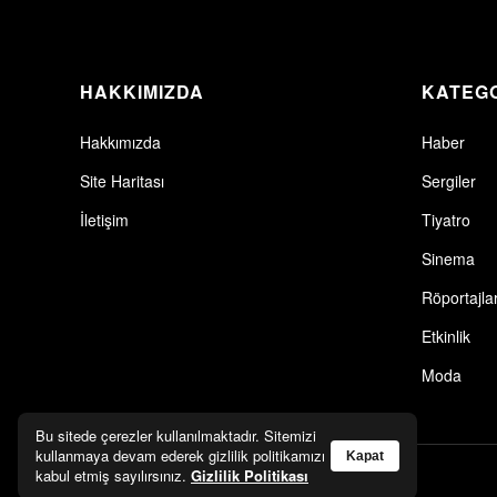
HAKKIMIZDA
KATEG
Hakkımızda
Haber
Site Haritası
Sergiler
İletişim
Tiyatro
Sinema
Röportajla
Etkinlik
Moda
Bu sitede çerezler kullanılmaktadır. Sitemizi
kullanmaya devam ederek gizlilik politikamızı
Kapat
kabul etmiş sayılırsınız.
Gizlilik Politikası
© 2026 Artkolik. Tüm hakları saklıdır.