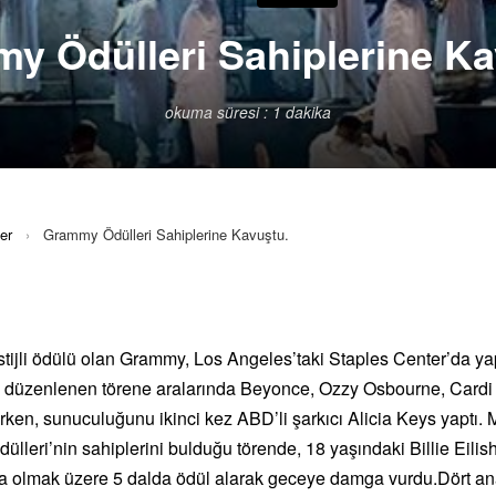
y Ödülleri Sahiplerine Ka
okuma süresi : 1 dakika
er
›
Grammy Ödülleri Sahiplerine Kavuştu.
tijli ödülü olan Grammy, Los Angeles’taki Staples Center’da yap
a düzenlenen törene aralarında Beyonce, Ozzy Osbourne, Cardi
lırken, sunuculuğunu ikinci kez ABD’li şarkıcı Alicia Keys yaptı.
leri’nin sahiplerini bulduğu törende, 18 yaşındaki Billie Eilish, 
şta olmak üzere 5 dalda ödül alarak geceye damga vurdu.Dört ana