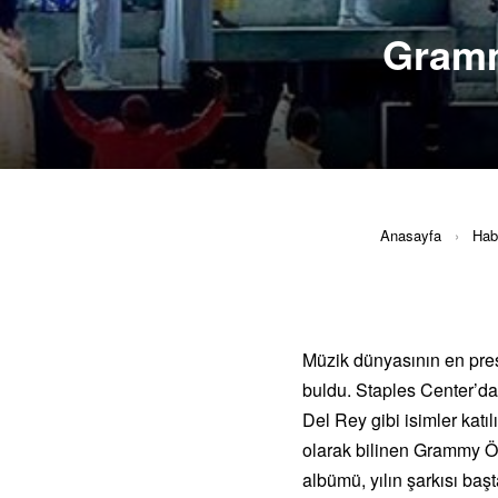
Gramm
Anasayfa
›
Hab
Müzik dünyasının en pres
buldu. Staples Center’d
Del Rey gibi isimler katı
olarak bilinen Grammy Ödül
albümü, yılın şarkısı ba