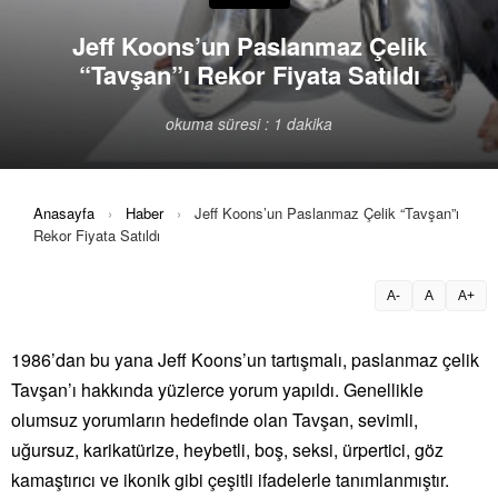
Jeff Koons’un Paslanmaz Çelik
“Tavşan”ı Rekor Fiyata Satıldı
okuma süresi : 1 dakika
Anasayfa
›
Haber
›
Jeff Koons’un Paslanmaz Çelik “Tavşan”ı
Rekor Fiyata Satıldı
A-
A
A+
1986’dan bu yana Jeff Koons’un tartışmalı, paslanmaz çelik
Tavşan’ı hakkında yüzlerce yorum yapıldı. Genellikle
olumsuz yorumların hedefinde olan Tavşan, sevimli,
uğursuz, karikatürize, heybetli, boş, seksi, ürpertici, göz
kamaştırıcı ve ikonik gibi çeşitli ifadelerle tanımlanmıştır.