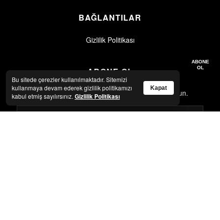
BAĞLANTILAR
Gizlilik Politikası
Gizlilik politikasını okudum, kabul ediyorum.
Gizlilik Politikası
ABONE
OL
ABONE OL
Bu sitede çerezler kullanılmaktadır. Sitemizi
kullanmaya devam ederek gizlilik politikamızı
Kapat
En son haberler ve güncellemeler için abone olun.
kabul etmiş sayılırsınız.
Gizlilik Politikası
Gizlilik politikasını okudum, kabul ediyorum.
Gizlilik Politikası
ABONE OL
© 2026 Artkolik. Tüm hakları saklıdır.