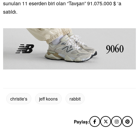
sunulan 11 eserden biri olan “Tavşan” 91.075.000 $ ‘a
satıldı.
christie's
jeff koons
rabbit
Paylaş: