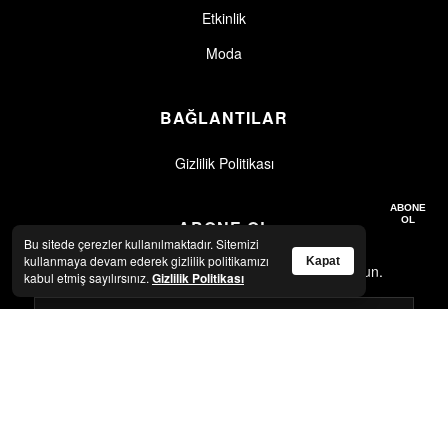
Etkinlik
Moda
BAĞLANTILAR
Gizlilik Politikası
Gizlilik politikasını okudum, kabul ediyorum.
Gizlilik Politikası
ABONE
OL
ABONE OL
Bu sitede çerezler kullanılmaktadır. Sitemizi
kullanmaya devam ederek gizlilik politikamızı
Kapat
En son haberler ve güncellemeler için abone olun.
kabul etmiş sayılırsınız.
Gizlilik Politikası
Gizlilik politikasını okudum, kabul ediyorum.
Gizlilik Politikası
ABONE OL