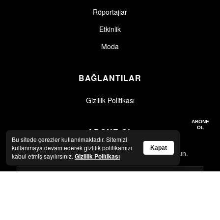
Röportajlar
Etkinlik
Moda
BAĞLANTILAR
Gizlilik Politikası
Gizlilik politikasını okudum, kabul ediyorum.
Gizlilik Politikası
ABONE
OL
ABONE OL
Bu sitede çerezler kullanılmaktadır. Sitemizi
kullanmaya devam ederek gizlilik politikamızı
Kapat
En son haberler ve güncellemeler için abone olun.
kabul etmiş sayılırsınız.
Gizlilik Politikası
Gizlilik politikasını okudum, kabul ediyorum.
Gizlilik Politikası
ABONE OL