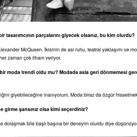
ir tasarımcının parçalarını giyecek olsanız, bu kim olurdu?
xander McQueen. İkisinin de asi ruhu, teatral yaklaşımı ve mo
her zaman çok ilham veriyor.
ir moda trendi oldu mu? Modada asla geri dönmemesi gerek
iğini giyebileceğine inanıyorum. Moda biraz da özgür hissetmekle
ne girme şansınız olsa kimi seçerdiniz?
de dolaşmak bile başlı başına bir deneyim olurdu diye düşünüy