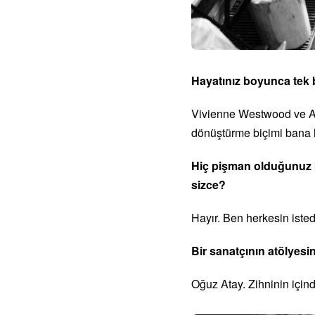
Hayatınız boyunca tek b
Vivienne Westwood ve Ale
dönüştürme biçimi bana 
Hiç pişman olduğunuz b
sizce?
Hayır. Ben herkesin isted
Bir sanatçının atölyesi
Oğuz Atay. Zihninin için