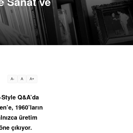
e Sanat ve
A-
A
A+
+Style Q&A’da
en’e, 1960’ların
lnızca üretim
öne çıkıyor.