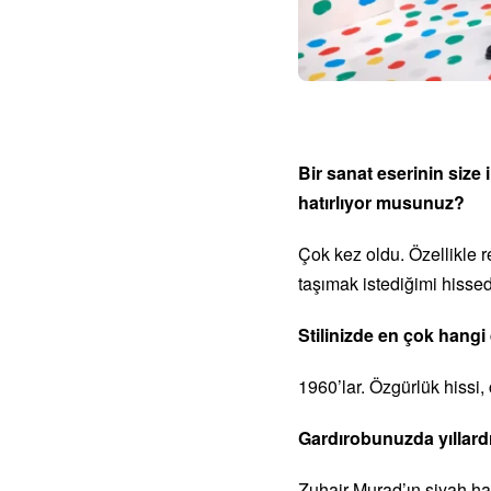
Bir sanat eserinin size
hatırlıyor musunuz?
Çok kez oldu. Özellikle r
taşımak istediğimi hisse
Stilinizde en çok hangi
1960’lar. Özgürlük hissi,
Gardırobunuzda yıllardı
Zuhair Murad’ın siyah ha