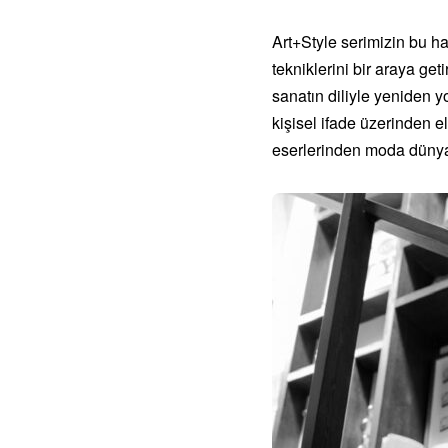
Art+Style serimizin bu h
tekniklerini bir araya ge
sanatın diliyle yeniden yo
kişisel ifade üzerinden 
eserlerinden moda dünyas