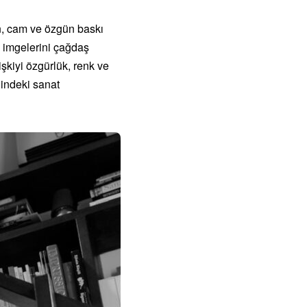
on, cam ve özgün baskı
n imgelerini çağdaş
işkiyi özgürlük, renk ve
lindeki sanat