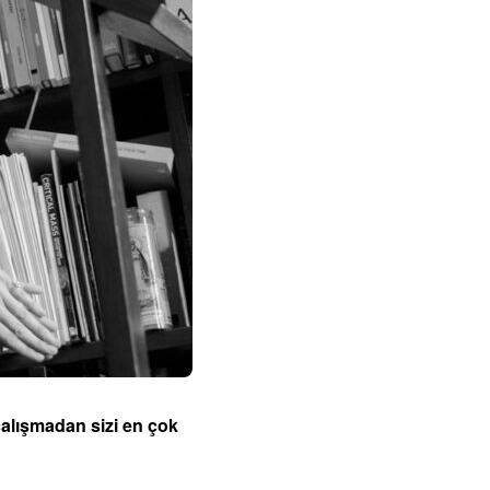
çalışmadan sizi en çok