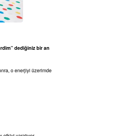
rdim” dediğiniz bir an
onra, o enerjiyi üzerimde
etkiyi yaratıyor.