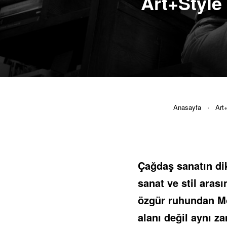
Art+Style
Anasayfa
›
Art
Çağdaş sanatın di
sanat ve stil aras
özgür ruhundan Mo
alanı değil aynı z