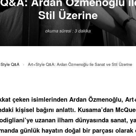
 Q&A: Ardan Özmenoğlu il
Stil Üzerine
okuma süresi : 3 dakika
+Style Q&A
›
Art+Style Q&A: Ardan Özmenoğlu ile Sanat ve Stil Üzerine
kkat çeken isimlerinden Ardan Özmenoğlu, Art
ındaki kişisel bağını anlattı. Kusama’dan McQue
digliani’ye uzanan ilham dünyasında sanat, ya
amanda günlük hayatın doğal bir parçası olarak 