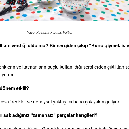
Yayoi Kusama X Louis Vuitton
 ilham verdiği oldu mu? Bir sergiden çıkıp “Bunu giymek iste
enklerin ve katmanların güçlü kullanıldığı sergilerden çıktıktan s
diyorum.
 dönem etkili?
 cesur renkler ve deneysel yaklaşımı bana çok yakın geliyor.
r sakladığınız “zamansız” parçalar hangileri?
ute couture elbisesi. Gerçekten zamansız ve her baktığımda aynı 