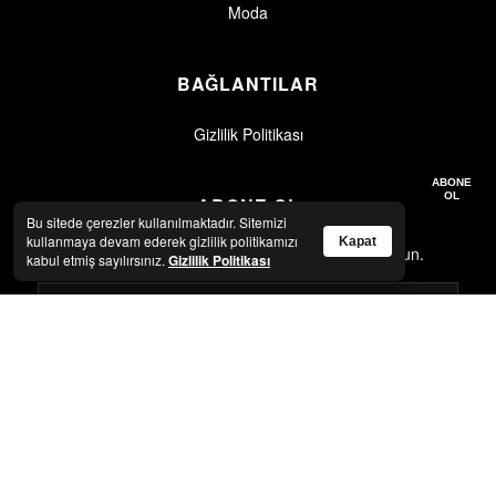
Moda
BAĞLANTILAR
Gizlilik Politikası
Gizlilik politikasını okudum, kabul ediyorum.
Gizlilik Politikası
ABONE
OL
ABONE OL
Bu sitede çerezler kullanılmaktadır. Sitemizi
kullanmaya devam ederek gizlilik politikamızı
Kapat
En son haberler ve güncellemeler için abone olun.
kabul etmiş sayılırsınız.
Gizlilik Politikası
Gizlilik politikasını okudum, kabul ediyorum.
Gizlilik Politikası
ABONE OL
© 2026 Artkolik. Tüm hakları saklıdır.