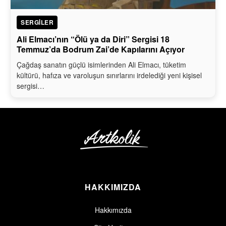
SERGILER
Ali Elmacı’nın “Ölü ya da Diri” Sergisi 18
Temmuz’da Bodrum Zai’de Kapılarını Açıyor
Çağdaş sanatın güçlü isimlerinden Ali Elmacı, tüketim
kültürü, hafıza ve varoluşun sınırlarını irdelediği yeni kişisel
sergisi…
HAKKIMIZDA
Hakkımızda