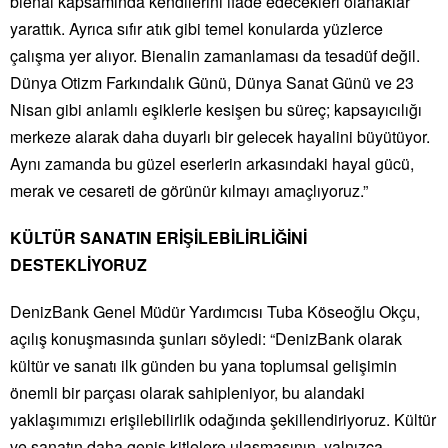
bienal kapsamında kendilerini ifade edecekleri olanaklar
yarattık. Ayrıca sıfır atık gibi temel konularda yüzlerce
çalışma yer alıyor. Bienalin zamanlaması da tesadüf değil.
Dünya Otizm Farkındalık Günü, Dünya Sanat Günü ve 23
Nisan gibi anlamlı eşiklerle kesişen bu süreç; kapsayıcılığı
merkeze alarak daha duyarlı bir gelecek hayalini büyütüyor.
Aynı zamanda bu güzel eserlerin arkasındaki hayal gücü,
merak ve cesareti de görünür kılmayı amaçlıyoruz.”
KÜLTÜR SANATIN ERİŞİLEBİLİRLİĞİNİ
DESTEKLİYORUZ
DenizBank Genel Müdür Yardımcısı Tuba Köseoğlu Okçu,
açılış konuşmasında şunları söyledi: “DenizBank olarak
kültür ve sanatı ilk günden bu yana toplumsal gelişimin
önemli bir parçası olarak sahipleniyor, bu alandaki
yaklaşımımızı erişilebilirlik odağında şekillendiriyoruz. Kültür
ve sanatın daha geniş kitlelere ulaşmasının, yalnızca