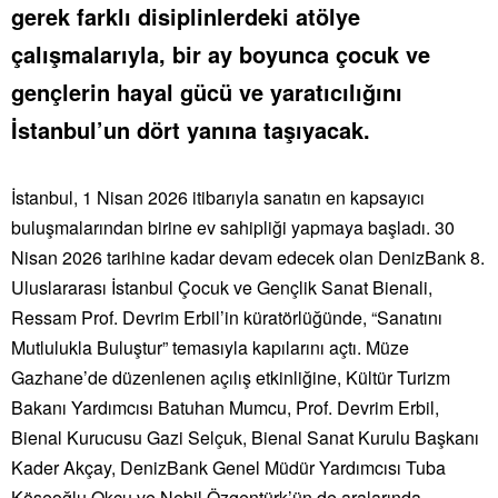
gerek farklı disiplinlerdeki atölye
çalışmalarıyla, bir ay boyunca çocuk ve
gençlerin hayal gücü ve yaratıcılığını
İstanbul’un dört yanına taşıyacak.
İstanbul, 1 Nisan 2026 itibarıyla sanatın en kapsayıcı
buluşmalarından birine ev sahipliği yapmaya başladı. 30
Nisan 2026 tarihine kadar devam edecek olan DenizBank 8.
Uluslararası İstanbul Çocuk ve Gençlik Sanat Bienali,
Ressam Prof. Devrim Erbil’in küratörlüğünde, “Sanatını
Mutlulukla Buluştur” temasıyla kapılarını açtı. Müze
Gazhane’de düzenlenen açılış etkinliğine, Kültür Turizm
Bakanı Yardımcısı Batuhan Mumcu, Prof. Devrim Erbil,
Bienal Kurucusu Gazi Selçuk, Bienal Sanat Kurulu Başkanı
Kader Akçay, DenizBank Genel Müdür Yardımcısı Tuba
Köseoğlu Okçu ve Nebil Özgentürk’ün de aralarında