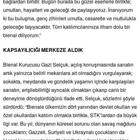
bağlardan biridir. Bugün burada bu güzel eserlerle birlikte;
umutları, hayalleri ve geleceği de paylaşıyoruz. İnanıyorum
ki bu buluşma, genç zihinleri umutla, cesaretle ve mutlulukla
geleceğe taşıyacaktır. Tüm katılımcılarımıza ilham dolu bir
bienal diliyorum.”
KAPSAYILICIĞI MERKEZE ALDIK
Bienal Kurucusu Gazi Selçuk, açılış konuşmasında sanatın
artık yalnızca belirli mekanlara ait olmadığını vurgulayarak;
sokakta, meydanda ve gündelik yaşamın içinde karşılaşılan
sanatın, erişilebilirliği ayrıcalık olmaktan çıkarıp canlı bir
deneyime dönüştürdüğünü ifade etti. Selçuk, sözlerini şöyle
sürdürdü: “Bienale ülkemizin dört yanından devlet okulları ve
özel okullardan katılım olmakla birlikte, STK’lardan da büyük
ilgi var. Bu yıl, dünyanın küresel sorunu olan savaş mağduru
çocukların; Gazzeli, Suriyeli ve Ukraynalı çocukların da