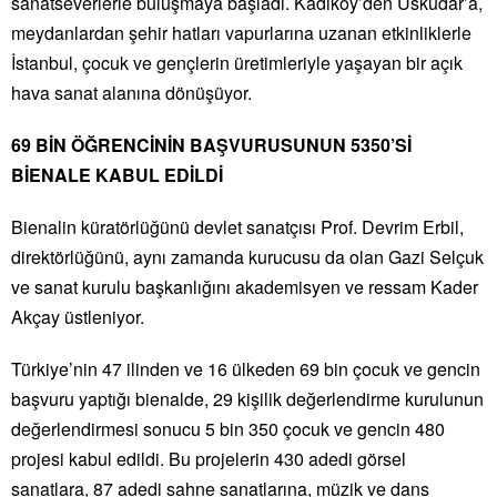
sanatseverlerle buluşmaya başladı. Kadıköy’den Üsküdar’a,
meydanlardan şehir hatları vapurlarına uzanan etkinliklerle
İstanbul, çocuk ve gençlerin üretimleriyle yaşayan bir açık
hava sanat alanına dönüşüyor.
69 BİN ÖĞRENCİNİN BAŞVURUSUNUN 5350’Sİ
BİENALE KABUL EDİLDİ
Bienalin küratörlüğünü devlet sanatçısı Prof. Devrim Erbil,
direktörlüğünü, aynı zamanda kurucusu da olan Gazi Selçuk
ve sanat kurulu başkanlığını akademisyen ve ressam Kader
Akçay üstleniyor.
Türkiye’nin 47 ilinden ve 16 ülkeden 69 bin çocuk ve gencin
başvuru yaptığı bienalde, 29 kişilik değerlendirme kurulunun
değerlendirmesi sonucu 5 bin 350 çocuk ve gencin 480
projesi kabul edildi. Bu projelerin 430 adedi görsel
sanatlara, 87 adedi sahne sanatlarına, müzik ve dans