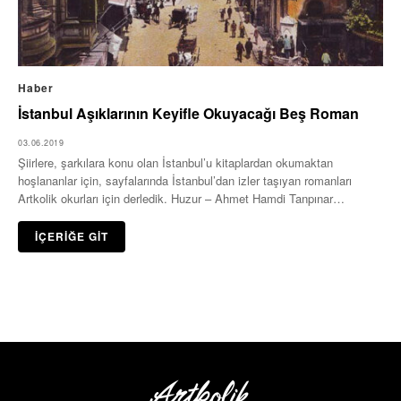
Haber
İstanbul Aşıklarının Keyifle Okuyacağı Beş Roman
03.06.2019
Şiirlere, şarkılara konu olan İstanbul’u kitaplardan okumaktan
hoşlananlar için, sayfalarında İstanbul’dan izler taşıyan romanları
Artkolik okurları için derledik. Huzur – Ahmet Hamdi Tanpınar
Mümtaz…
İÇERİĞE GİT