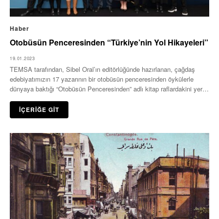
Haber
Otobüsün Penceresinden “Türkiye’nin Yol Hikayeleri”
19.01.2023
TEMSA tarafından, Sibel Oral’ın editörlüğünde hazırlanan, çağdaş
edebiyatımızın 17 yazarının bir otobüsün penceresinden öykülerle
dünyaya baktığı “Otobüsün Penceresinden” adlı kitap raflardakini yerini
aldı. Kitabın…
İÇERİĞE GİT