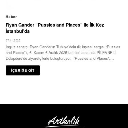
Haber
Ryan Gander “Pussies and Places” ile İlk Kez
İstanbul’da
07.11.2025
İngiliz sanatçı Ryan Gander’ın Türkiye’deki ilk kişisel sergisi “Pussies
and Places”’ı, 6 Kasım-6 Aralık 2025 tarihleri arasında PİLEVNELİ
Dolapdere’de ziyaretçilerle buluşturuyor. “Pussies and Places”,
hikâye anlatan…
İÇERİĞE GİT