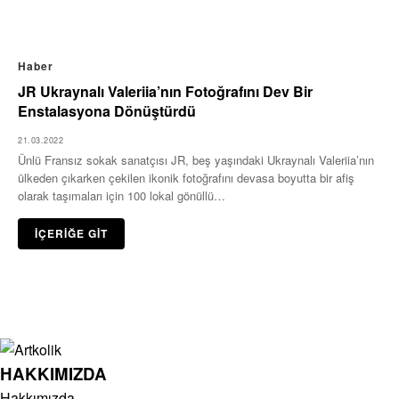
Haber
JR Ukraynalı Valeriia’nın Fotoğrafını Dev Bir
Enstalasyona Dönüştürdü
21.03.2022
Ünlü Fransız sokak sanatçısı JR, beş yaşındaki Ukraynalı Valeriia’nın
ülkeden çıkarken çekilen ikonik fotoğrafını devasa boyutta bir afiş
olarak taşımaları için 100 lokal gönüllü…
İÇERİĞE GİT
HAKKIMIZDA
Hakkımızda