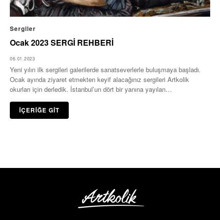
Sergiler
Ocak 2023 SERGİ REHBERİ
06.01.2023
Yeni yılın ilk sergileri galerilerde sanatseverlerle buluşmaya başladı.
Ocak ayında ziyaret etmekten keyif alacağınız sergileri Artkolik
okurları için derledik. İstanbul’un dört bir yanına yayılan…
İÇERİĞE GİT