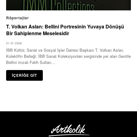
Röportajlar
T. Volkan Aslan: Bellini Portresinin Yuvaya Dönüşü
Bir Sahiplenme Meselesidir
31.01.2026
İBB Kültür, Sanat ve Sosyal İşler Dairesi Başkanı T. Volkan Aslan,
Kolektifin Belleği: İBB Sanat Koleksiyonları sergisinde yer alan Gentile
Bellini imzalı Fatih Sultan…
İÇERİĞE GİT