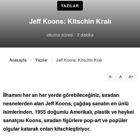
YAZILAR
Jeff Koons: Kitschin Kralı
okuma süresi : 3 dakika
Anasayfa
›
Yazılar
›
Jeff Koons: Kitschin Kralı
A-
A
A+
İlhamını her an her yerde görebileceğiniz, sıradan
nesnelerden alan Jeff Koons, çağdaş sanatın en ünlü
isimlerinden. 1955 doğumlu Amerikalı, plastik ve heykel
sanatçısı Koons, sıradan figürlere pop-art ve popüler
olgular katarak onları kitschleştiriyor.