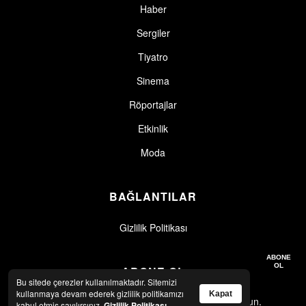
Haber
Sergiler
Tiyatro
Sinema
Röportajlar
Etkinlik
Moda
BAĞLANTILAR
Gizlilik Politikası
Gizlilik politikasını okudum, kabul ediyorum.
Gizlilik Politikası
ABONE
OL
ABONE OL
Bu sitede çerezler kullanılmaktadır. Sitemizi
kullanmaya devam ederek gizlilik politikamızı
Kapat
En son haberler ve güncellemeler için abone olun.
kabul etmiş sayılırsınız.
Gizlilik Politikası